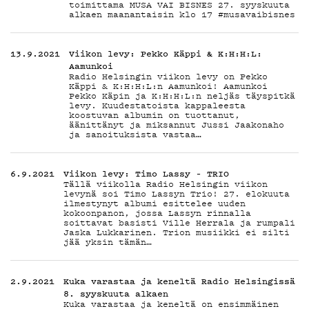
toimittama MUSA VAI BISNES 27. syyskuuta
alkaen maanantaisin klo 17 #musavaibisnes
13.9.2021
Viikon levy: Pekko Käppi & K:H:H:L:
Aamunkoi
Radio Helsingin viikon levy on Pekko
Käppi & K:H:H:L:n Aamunkoi! Aamunkoi
Pekko Käpin ja K:H:H:L:n neljäs täyspitkä
levy. Kuudestatoista kappaleesta
koostuvan albumin on tuottanut,
äänittänyt ja miksannut Jussi Jaakonaho
ja sanoituksista vastaa…
6.9.2021
Viikon levy: Timo Lassy – TRIO
Tällä viikolla Radio Helsingin viikon
levynä soi Timo Lassyn Trio! 27. elokuuta
ilmestynyt albumi esittelee uuden
kokoonpanon, jossa Lassyn rinnalla
soittavat basisti Ville Herrala ja rumpali
Jaska Lukkarinen. Trion musiikki ei silti
jää yksin tämän…
2.9.2021
Kuka varastaa ja keneltä Radio Helsingissä
8. syyskuuta alkaen
Kuka varastaa ja keneltä on ensimmäinen