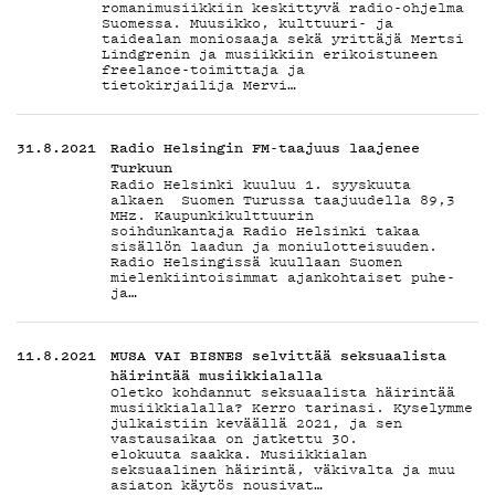
romanimusiikkiin keskittyvä radio-ohjelma
Suomessa. Muusikko, kulttuuri- ja
taidealan moniosaaja sekä yrittäjä Mertsi
Lindgrenin ja musiikkiin erikoistuneen
freelance-toimittaja ja
tietokirjailija Mervi…
31.8.2021
Radio Helsingin FM-taajuus laajenee
Turkuun
Radio Helsinki kuuluu 1. syyskuuta
alkaen Suomen Turussa taajuudella 89,3
MHz. Kaupunkikulttuurin
soihdunkantaja Radio Helsinki takaa
sisällön laadun ja moniulotteisuuden.
Radio Helsingissä kuullaan Suomen
mielenkiintoisimmat ajankohtaiset puhe-
ja…
11.8.2021
MUSA VAI BISNES selvittää seksuaalista
häirintää musiikkialalla
Oletko kohdannut seksuaalista häirintää
musiikkialalla? Kerro tarinasi. Kyselymme
julkaistiin keväällä 2021, ja sen
vastausaikaa on jatkettu 30.
elokuuta saakka. Musiikkialan
seksuaalinen häirintä, väkivalta ja muu
asiaton käytös nousivat…