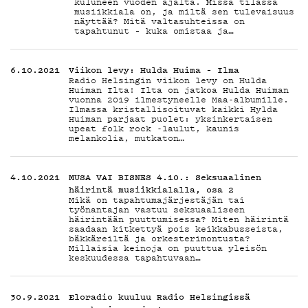
PODCA
kuluneen vuoden ajalta. Missä tilassa
musiikkiala on, ja miltä sen tulevaisuus
näyttää? Mitä valtasuhteissa on
tapahtunut – kuka omistaa ja…
MAINO
6.10.2021
Viikon levy: Hulda Huima – Ilma
Radio Helsingin viikon levy on Hulda
Huiman Ilta! Ilta on jatkoa Hulda Huiman
vuonna 2019 ilmestyneelle Maa-albumille.
Ilmassa kristallisoituvat kaikki Hylda
Huiman parjaat puolet: yksinkertaisen
upeat folk rock -laulut, kaunis
melankolia, mutkaton…
YHTEY
4.10.2021
MUSA VAI BISNES 4.10.: Seksuaalinen
häirintä musiikkialalla, osa 2
Mikä on tapahtumajärjestäjän tai
työnantajan vastuu seksuaaliseen
häirintään puuttumisessa? Miten häirintä
saadaan kitkettyä pois keikkabusseista,
bäkkäreiltä ja orkesterimontusta?
Millaisia keinoja on puuttua yleisön
keskuudessa tapahtuvaan…
30.9.2021
Eloradio kuuluu Radio Helsingissä