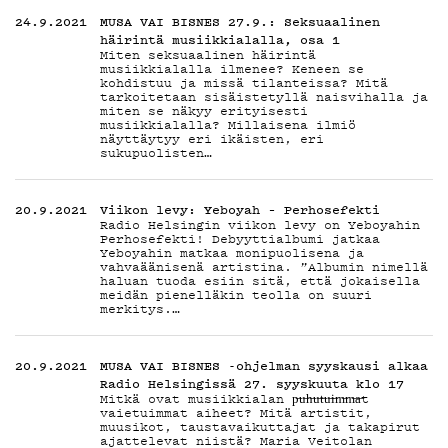
TIETO
24.9.2021
MUSA VAI BISNES 27.9.: Seksuaalinen
häirintä musiikkialalla, osa 1
Miten seksuaalinen häirintä
musiikkialalla ilmenee? Keneen se
kohdistuu ja missä tilanteissa? Mitä
tarkoitetaan sisäistetyllä naisvihalla ja
miten se näkyy erityisesti
musiikkialalla? Millaisena ilmiö
näyttäytyy eri ikäisten, eri
sukupuolisten…
KIRJAUDU SISÄÄN
20.9.2021
Viikon levy: Yeboyah – Perhosefekti
Radio Helsingin viikon levy on Yeboyahin
Perhosefekti! Debyyttialbumi jatkaa
Yeboyahin matkaa monipuolisena ja
vahvaäänisenä artistina. ”Albumin nimellä
haluan tuoda esiin sitä, että jokaisella
meidän pienelläkin teolla on suuri
merkitys.…
20.9.2021
MUSA VAI BISNES -ohjelman syyskausi alkaa
Radio Helsingissä 27. syyskuuta klo 17
Mitkä ovat musiikkialan p̶u̶h̶u̶t̶u̶i̶m̶m̶a̶t
vaietuimmat aiheet? Mitä artistit,
muusikot, taustavaikuttajat ja takapirut
ajattelevat niistä? Maria Veitolan