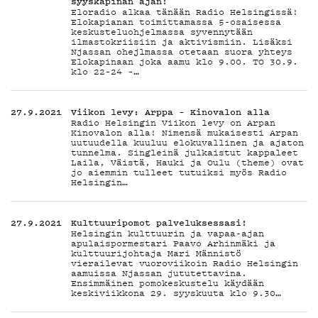
G
syyskapinan ajan!
Eloradio alkaa tänään Radio Helsingissä!
Elokapianan toimittamassa 5-osaisessa
keskusteluohjelmassa syvennytään
ilmastokriisiin ja aktivismiin. Lisäksi
Njassan ohejlmassa otetaan suora yhteys
Elokapinaan joka aamu klo 9.00. TO 30.9.
LIVEL
klo 22–24 –…
27.9.2021
Viikon levy: Arppa – Kinovalon alla
Radio Helsingin Viikon levy on Arpan
Kinovalon alla! Nimensä mukaisesti Arpan
uutuudella kuuluu elokuvallinen ja ajaton
tunnelma. Singleinä julkaistut kappaleet
Laila, Väistä, Hauki ja Oulu (theme) ovat
jo aiemmin tulleet tutuiksi myös Radio
Helsingin…
YSTÄV
27.9.2021
Kulttuuripomot palveluksessasi!
Helsingin kulttuurin ja vapaa-ajan
apulaispormestari Paavo Arhinmäki ja
kulttuurijohtaja Mari Männistö
vierailevat vuoroviikoin Radio Helsingin
aamuissa Njassan jututettavina.
Ensimmäinen pomokeskustelu käydään
keskiviikkona 29. syyskuuta klo 9.30…