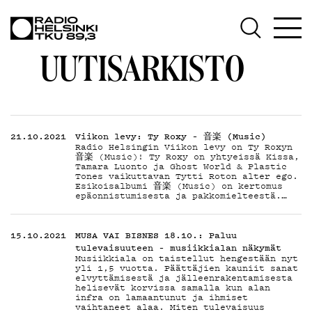
AJANK
UUTISARKISTO
OHJE
21.10.2021
Viikon levy: Ty Roxy – 音楽 (Music)
Radio Helsingin Viikon levy on Ty Roxyn
音楽 (Music)! Ty Roxy on yhtyeissä Kissa,
Tamara Luonto ja Ghost World & Plastic
Tones vaikuttavan Tytti Roton alter ego.
Esikoisalbumi 音楽 (Music) on kertomus
epäonnistumisesta ja pakkomielteestä.…
15.10.2021
MUSA VAI BISNES 18.10.: Paluu
TEKIJ
tulevaisuuteen – musiikkialan näkymät
Musiikkiala on taistellut hengestään nyt
yli 1,5 vuotta. Päättäjien kauniit sanat
elvyttämisestä ja jälleenrakentamisesta
helisevät korvissa samalla kun alan
infra on lamaantunut ja ihmiset
vaihtaneet alaa. Miten tulevaisuus