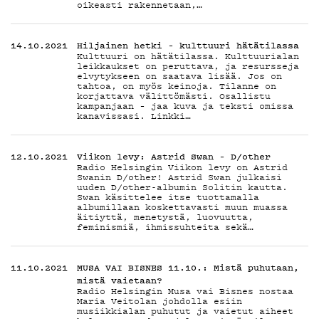
oikeasti rakennetaan,…
ON-
14.10.2021
Hiljainen hetki – kulttuuri hätätilassa
Kulttuuri on hätätilassa. Kulttuurialan
leikkaukset on peruttava, ja resursseja
elvytykseen on saatava lisää. Jos on
tahtoa, on myös keinoja. Tilanne on
korjattava välittömästi. Osallistu
kampanjaan – jaa kuva ja teksti omissa
kanavissasi. Linkki…
DEMA
12.10.2021
Viikon levy: Astrid Swan – D/other
Radio Helsingin Viikon levy on Astrid
Swanin D/other! Astrid Swan julkaisi
uuden D/other-albumin Solitin kautta.
Swan käsittelee itse tuottamalla
albumillaan koskettavasti muun muassa
äitiyttä, menetystä, luovuutta,
feminismiä, ihmissuhteita sekä…
11.10.2021
MUSA VAI BISNES 11.10.: Mistä puhutaan,
mistä vaietaan?
Radio Helsingin Musa vai Bisnes nostaa
Maria Veitolan johdolla esiin
musiikkialan puhutut ja vaietut aiheet