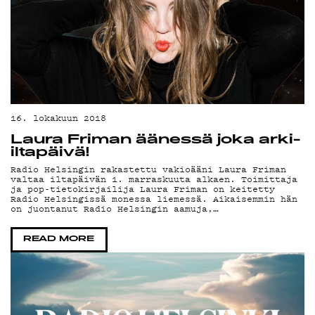
16. lokakuun 2018
Laura Friman äänessä joka arki-
iltapäivä!
Radio Helsingin rakastettu vakioääni Laura Friman
valtaa iltapäivän 1. marraskuuta alkaen. Toimittaja
ja pop-tietokirjailija Laura Friman on keitetty
Radio Helsingissä monessa liemessä. Aikaisemmin hän
on juontanut Radio Helsingin aamuja,…
READ MORE