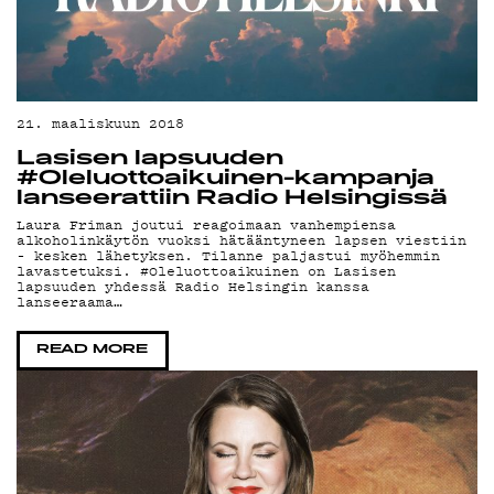
21. maaliskuun 2018
Lasisen lapsuuden
#Oleluottoaikuinen-kampanja
lanseerattiin Radio Helsingissä
Laura Friman joutui reagoimaan vanhempiensa
alkoholinkäytön vuoksi hätääntyneen lapsen viestiin
– kesken lähetyksen. Tilanne paljastui myöhemmin
lavastetuksi. #Oleluottoaikuinen on Lasisen
lapsuuden yhdessä Radio Helsingin kanssa
lanseeraama…
READ MORE