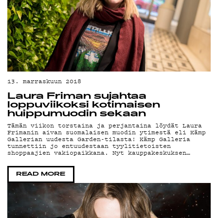
13. marraskuun 2018
Laura Friman sujahtaa
loppuviikoksi kotimaisen
huippumuodin sekaan
Tämän viikon torstaina ja perjantaina löydät Laura
Frimanin aivan suomalaisen muodin ytimestä eli Kämp
Gallerian uudesta Garden-tilasta! Kämp Galleria
tunnettiin jo entuudestaan tyylitietoisten
shoppaajien vakiopaikkana. Nyt kauppakeskuksen…
READ MORE