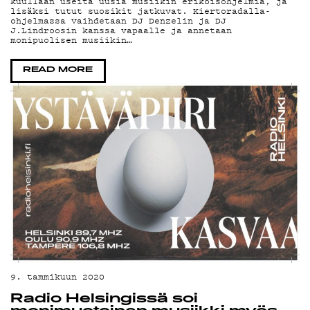
TE
kuullaan useita uusia musiikin erikoisohjelmia, ja
lisäksi tutut suosikit jatkuvat. Kiertoradalla-
ohjelmassa vaihdetaan DJ Denzelin ja DJ
J.Lindroosin kanssa vapaalle ja annetaan
monipuolisen musiikin…
READ MORE
9. tammikuun 2020
Radio Helsingissä soi