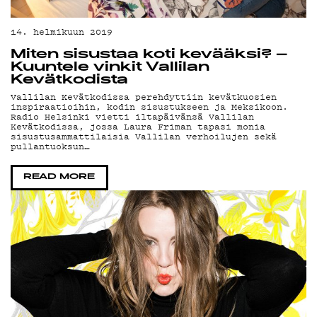
G
14. helmikuun 2019
Miten sisustaa koti kevääksi? –
Kuuntele vinkit Vallilan
Kevätkodista
Vallilan Kevätkodissa perehdyttiin kevätkuosien
inspiraatioihin, kodin sisustukseen ja Meksikoon.
Radio Helsinki vietti iltapäivänsä Vallilan
Kevätkodissa, jossa Laura Friman tapasi monia
sisustusammattilaisia Vallilan verhoilujen sekä
pullantuoksun…
READ MORE