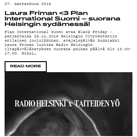
27. marraskuun 2019
Laura Friman <3 Plan
International Suomi – suorana
Helsingin sydämessä!
Plan International Suomi avaa Black Friday -
perjantaina 29.11.2019 Helsingin Citycenteriin
PO
erilaisen jouluikkunan. Avajaispäivän kunniaksi
Laura Friman luotsaa Radio Helsingin
iltapäivälähetyksen suorana paikan päältä klo 13.00-
17.00. Miksi…
READ MORE