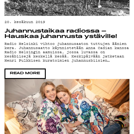
YH
20. kesäkuun 2019
Juhannustaikaa radiossa –
Hauskaa juhannusta ystäville!
Radio Helsinki vihtoo juhannusaaton tuttujen äänien
kera. Juhannusaatto käynnistetään Anna Cadian kanssa
Radio Helsingin aamuissa, jossa luvassa on
kesäbiisejä keskellä kesää. Keskipäivään jatketaan
Henri Pulkkisen kuratoimien juhannusbiisien…
READ MORE