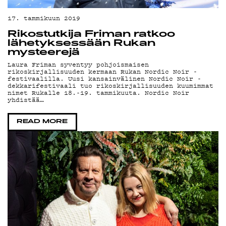
YS
17. tammikuun 2019
Rikostutkija Friman ratkoo
lähetyksessään Rukan
mysteerejä
Laura Friman syventyy pohjoismaisen
rikoskirjallisuuden kermaan Rukan Nordic Noir -
festivaalilla. Uusi kansainvälinen Nordic Noir -
dekkarifestivaali tuo rikoskirjallisuuden kuumimmat
nimet Rukalle 18.-19. tammikuuta. Nordic Noir
yhdistää…
READ MORE