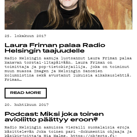
25. lokakuun 2017
Laura Friman palaa Radio
Helsingin taajuudelle
Radio Helsingin aamuja luotsannut Laura Friman palaa
kanavan torstai-iltapäivään. Laura Friman on
toimittaja ja pop-tietokirjailija, joka on toiminut
muun muassa Imagen ja Helsingin Sanomien
kolumnistina sekä avustanut lukuisia aikakauslehtiä.
Friman…
READ MORE
20. huhtikuun 2017
Podcast: Miksi joka toinen
avioliitto päättyy eroon?
Radio Helsingin aamuissa vieraili suomalaisia eroja
käsittelevän Joka toinen pari -dokumentin ohjaaja ja
käsikirjoittaja Mia Halme. https://objects.fi-