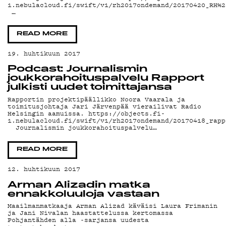
1.nebulacloud.fi/swift/v1/rh2017ondemand/20170420_RH%2
…
READ MORE
19. huhtikuun 2017
Podcast: Journalismin
joukkorahoituspalvelu Rapport
julkisti uudet toimittajansa
Rapportin projektipäällikko Noora Vaarala ja
toimitusjohtaja Jari Järvenpää vierailivat Radio
Helsingin aamuissa. https://objects.fi-
1.nebulacloud.fi/swift/v1/rh2017ondemand/20170418_rapp
Journalismin joukkorahoituspalvelu…
READ MORE
12. huhtikuun 2017
Arman Alizadin matka
ennakkoluuloja vastaan
Maailmanmatkaaja Arman Alizad käväisi Laura Frimanin
ja Jani Nivalan haastattelussa kertomassa
Pohjantähden alla -sarjansa uudesta