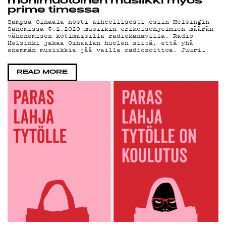
ON
monimuotoinen musiikki myös
prime timessa
Sampsa Oinaala nosti aiheellisesti esiin Helsingin
Sanomissa 5.1.2020 musiikin erikoisohjelmien määrän
vähenemisen kotimaisilla radiokanavilla. Radio
Helsinki jakaa Oinaalan huolen siitä, että yhä
enemmän musiikkia jää vaille radiosoittoa. Juuri…
READ MORE
DE