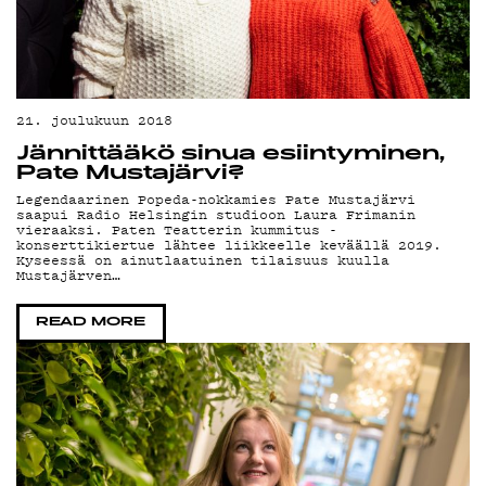
TI
21. joulukuun 2018
Jännittääkö sinua esiintyminen,
Pate Mustajärvi?
Legendaarinen Popeda-nokkamies Pate Mustajärvi
saapui Radio Helsingin studioon Laura Frimanin
vieraaksi. Paten Teatterin kummitus -
konserttikiertue lähtee liikkeelle keväällä 2019.
Kyseessä on ainutlaatuinen tilaisuus kuulla
Mustajärven…
READ MORE
KIRJAUDU SISÄÄN