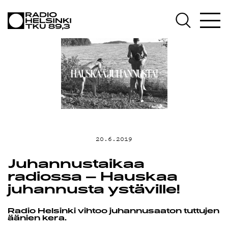
AJANKOHT
OHJELMA
TEKIJÄT
20.6.2019
Juhannustaikaa
ON-
radiossa – Hauskaa
juhannusta ystäville!
Radio Helsinki vihtoo juhannusaaton tuttujen
äänien kera.