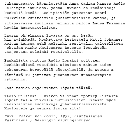
DEMAND
Anna Cadian
Juhannusaatto käynnistetään
kanssa Radio
Helsingin aamuissa, jossa luvassa on kesäbiisejä
Henri
keskellä kesää. Keskipäivään jatketaan
Pulkkisen
kuratoimien juhannusbiisien kanssa, ja
PODCAST
Laura Frimanin
iltapäivässä kuullaan parhaita paloja
kevään haastatteluista.
Lauran ohjelmassa luvassa on mm. kesän
kirjavinkkejä, koskettava keskustelu Matti Johannes
Koivun kanssa sekä Helsinki Festivalin taiteellisen
johtajan Marko Ahtisaaren katsaus loppukesän
tarjontaan Helsinki Festivaleilla.
MAINOSTA
Paskalista
muuttuu Radio Lomaksi soittaen
keskikesäistä musiikkia aikuiseen makuun aidon
Kostas &
tekonaurun hersyvällä säestyksellä, ja
Männikkö
kuljettavat juhannuksen urbaaneimpiin
rytmeihin.
YHTEYSTI
täältä
Koko radion ohjelmiston löydät
.
Radio Helsinki – Viikon Valinnat Spotify-listalta
löydät tällä viikolla uutuusbiisien lisäksi myös
radiolaisten suosikkeja juhannusklassikoista.
Kuulostele ja seuraa listaa alta!
Kuva: Volker von Bonin, 1952, Lauttasaaren
Vaskiniemi / Helsingin kaupunginmuseo