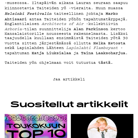
YHTEYSTIEDOT
-museossa. Iltapäivän aikana Lauran seuraan saapuu
kiinnostavia Taiteiden yö -vieraita. Muun muassa
Helsinki Festivalin
Marko
taiteellinen johtaja
G LIVELAB
Ahtisaari
antaa Taiteiden yöhön tapahtumatärppejä.
Englantilaisen
Architects of Air
-kollektiivin
Alan Parkinson
Arboria
-tilan suunnittelija
kertoo
Kansalaistorille nousseesta rakennelmasta. Lisäksi
YSTÄVÄKLUBI
taajuudella kuullaan ensimmäistä Taiteiden yötä 30
Helka Ketosta
vuotta sitten järjestämässä ollutta
sekä Lapinlahden Lähteen
Lapinlahti Flamboyant
-
Katja Liuksialaa
Taina Laaksoharjua
tapahtuman
ja
.
TIETOSUOJA
tästä
.
Taiteiden yön ohjelmaan voit tutustua
Jaa artikkeli
KIRJAUDU SISÄÄN
Suositellut artikkelit