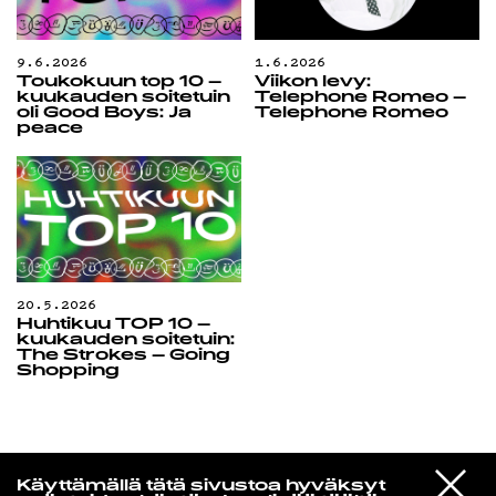
9.6.2026
1.6.2026
Toukokuun top 10 –
Viikon levy:
kuukauden soitetuin
Telephone Romeo –
oli Good Boys: Ja
Telephone Romeo
peace
20.5.2026
Huhtikuu TOP 10 –
kuukauden soitetuin:
The Strokes – Going
Shopping
Laura Friman
VIESTI
Dj Kridlokk
Käyttämällä tätä sivustoa hyväksyt
STUDIOON
Hai