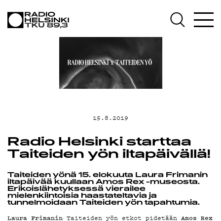
AJANKOHTAIST
OHJELMAT
TEKIJÄT
ON-DEMAND
15.8.2019
Radio Helsinki starttaa
PODCAST
Taiteiden yön iltapäivällä!
Taiteiden yönä 15. elokuuta Laura Frimanin
MAINOSTA
iltapäivää kuullaan Amos Rex -museosta.
Erikoislähetyksessä vierailee
mielenkiintoisia haastateltavia ja
tunnelmoidaan Taiteiden yön tapahtumia.
Laura Frimanin
Amos Rex
Taiteiden yön etkot pidetään