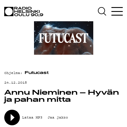
AJANKOHTAISTA
OHJELMAT
TEKIJÄT
ON-DEMAND
PODCAST
MAINOSTA
Ohjelma:
Futucast
YHTEYSTIEDOT
24.12.2018
Annu Nieminen – Hyvän
G LIVELAB
ja pahan mitta
YSTÄVÄKLUBI
TIETOSUOJA
Lataa MP3
Jaa jakso