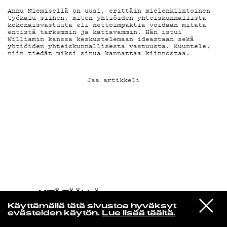
Annu Niemisellä on uusi, erittäin mielenkiintoinen
työkalu siihen, miten yhtiöiden yhteiskunnallista
KIRJAUDU SISÄÄN
kokonaisvastuuta eli nettoimpaktia voidaan mitata
entistä tarkemmin ja kattavammin. Hän istui
Williamin kanssa keskustelemaan ideastaan sekä
yhtiöiden yhteiskunnallisesta vastuusta. Kuuntele,
niin tiedät miksi sinua kannattaa kiinnostaa.
Jaa artikkeli
MITÄ TÄÄLLÄ
TAPAHTUU
VIESTI
Pj Harvey
Käyttämällä tätä sivustoa hyväksyt
STUDIOON
A Noiseless Noise
evästeiden käytön.
Lue lisää täältä.