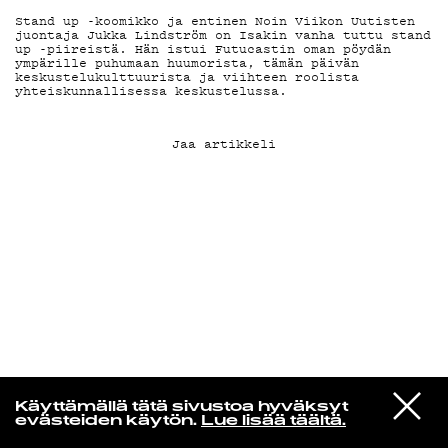
Stand up -koomikko ja entinen Noin Viikon Uutisten
juontaja Jukka Lindström on Isakin vanha tuttu stand
KIRJAUDU SISÄÄN
up -piireistä. Hän istui Futucastin oman pöydän
ympärille puhumaan huumorista, tämän päivän
keskustelukulttuurista ja viihteen roolista
yhteiskunnallisessa keskustelussa.
Jaa artikkeli
Henri Pulkkinen
VIESTI
Jon Hopkins
Käyttämällä tätä sivustoa hyväksyt
STUDIOON
Luminous Beings
evästeiden käytön.
Lue lisää täältä.