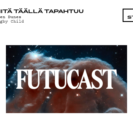
STA
ITÄ TÄÄLLÄ TAPAHTUU
men Dunes
S
ugby Child