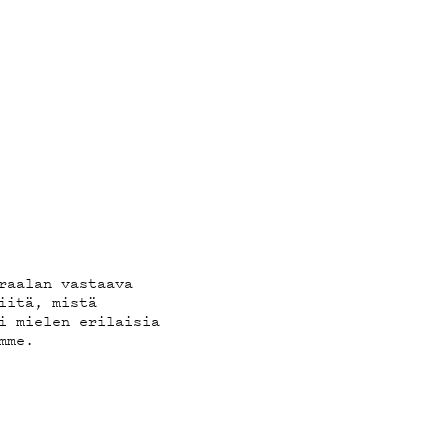
raalan vastaava
iitä, mistä
i mielen erilaisia
mme.