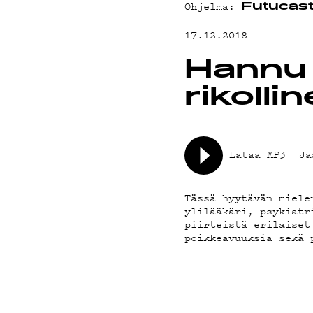
YHTEYSTIED
Ohjelma:
Futucas
17.12.2018
G LIVELAB
Hannu 
rikolli
YSTÄVÄKLUBI
TIETOSUOJA
Lataa MP3
Ja
Tässä hyytävän miele
ylilääkäri, psykiatr
piirteistä erilaiset
poikkeavuuksia sekä 