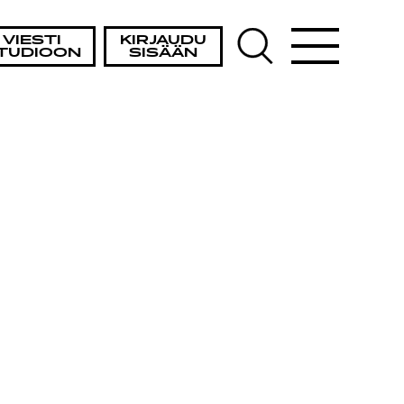
VIESTI
KIRJAUDU
TUDIOON
SISÄÄN