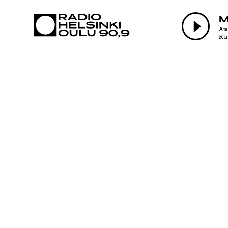
AJANKOHTAI
M
A
R
OHJELMAT
TEKIJÄT
ON-DEMAND
PODCAST
MAINOSTA