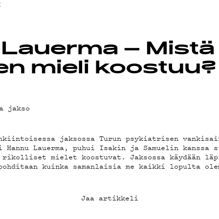
OT
t
Lauerma – Mistä
nen mieli koostuu?
a jakso
nkiintoisessa jaksossa Turun psykiatrisen vankisai
i Hannu Lauerma, puhui Isakin ja Samuelin kanssa s
 rikolliset mielet koostuvat. Jaksossa käydään läp
pohditaan kuinka samanlaisia me kaikki lopulta ole
Jaa artikkeli