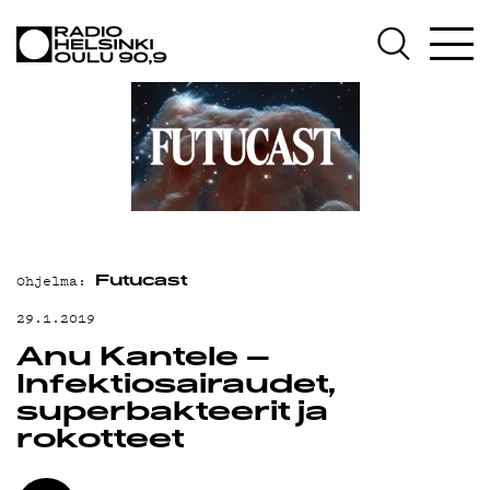
AJANKOHTAISTA
OHJELMAT
TEKIJÄT
ON-DEMAND
PODCAST
MAINOSTA
Ohjelma:
Futucast
YHTEYSTIEDOT
29.1.2019
Anu Kantele –
G LIVELAB
Infektiosairaudet,
YSTÄVÄKLUBI
superbakteerit ja
rokotteet
TIETOSUOJA