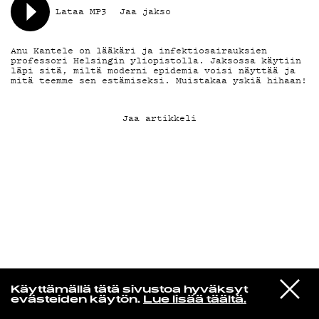
Lataa MP3
Jaa jakso
KIRJAUDU SISÄÄN
Anu Kantele on lääkäri ja infektiosairauksien
professori Helsingin yliopistolla. Jaksossa käytiin
läpi sitä, miltä moderni epidemia voisi näyttää ja
mitä teemme sen estämiseksi. Muistakaa yskiä hihaan!
Jaa artikkeli
VIESTI
Yti­mes­sä
Käyttämällä tätä sivustoa hyväksyt
STUDIOON
evästeiden käytön.
Lue lisää täältä.