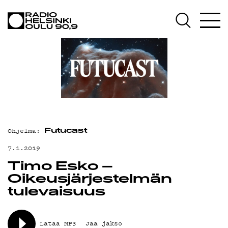
AJANKOHTAISTA
OHJELMAT
TEKIJÄT
ON-DEMAND
PODCAST
MAINOSTA
Ohjelma:
Futucast
YHTEYSTIEDOT
7.1.2019
Timo Esko –
G LIVELAB
Oikeusjärjestelmän
YSTÄVÄKLUBI
tulevaisuus
TIETOSUOJA
Lataa MP3
Jaa jakso