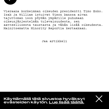
KIRJAUDU SISÄÄN
Vieraana korkeimman oikeuden presidentti Timo Esko.
Isak ja William istuivat Timon kanssa aivan
tajuttoman ison pöydän ympärille puhumaan
oikeusjärjestelmän tulevaisuudesta, sen
aatteellisesta taustasta ja vähän lisää oikeudesta.
Mainitsematta Minority Reportia kertaakaan.
Jaa artikkeli
Edu Kehäkettunen
VIESTI
Mariya Takeuchi
Käyttämällä tätä sivustoa hyväksyt
STUDIOON
シェットランドに頬をうずめて
evästeiden käytön.
Lue lisää täältä.