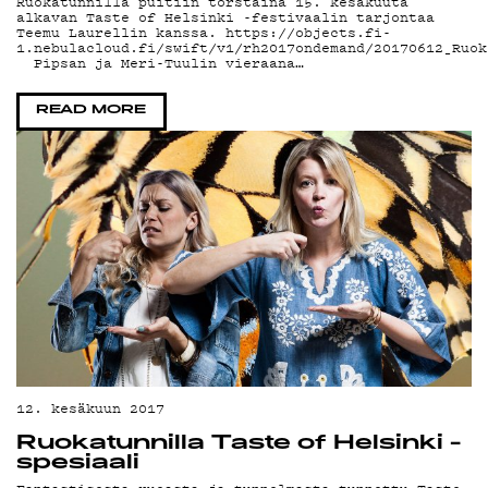
D
Ruokatunnilla puitiin torstaina 15. kesäkuuta
alkavan Taste of Helsinki -festivaalin tarjontaa
Teemu Laurellin kanssa. https://objects.fi-
1.nebulacloud.fi/swift/v1/rh2017ondemand/20170612_Ruok
Pipsan ja Meri-Tuulin vieraana…
READ MORE
12. kesäkuun 2017
Ruokatunnilla Taste of Helsinki -
spesiaali