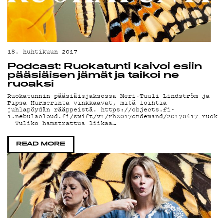
18. huhtikuun 2017
Podcast: Ruokatunti kaivoi esiin
pääsiäisen jämät ja taikoi ne
ruoaksi
Ruokatunnin pääsiäisjaksossa Meri-Tuuli Lindström ja
Pipsa Hurmerinta vinkkaavat, mitä loihtia
juhlapöydän rääppeistä. https://objects.fi-
1.nebulacloud.fi/swift/v1/rh2017ondemand/20170417_ruok
Tuliko hamstrattua liikaa…
READ MORE