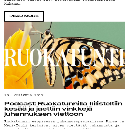
O
Mukana…
READ MORE
20. kesäkuun 2017
Podcast: Ruokatunnilla fiilisteltiin
kesää ja jaettiin vinkkejä
juhannuksen viettoon
Ruokatunnin eeppisessä juhannusspesiaalissa Pipsa ja
Meri-Tuuli kertoivat miten viettävät juhannusta ja