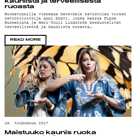
G
kauniista ja terveellisestä
ruoasta
Ruokatunnilla vieraana Date+Kale ravintolan toinen
ravintoloitsija Anni Kravi, jonka kanssa Pipsa
Hurmerinta ja Meri-Tuuli Lindström keskustelivat
terveellisestä ja kauniista ruoasta…
READ MORE
29. toukokuun 2017
Maistuuko kaunis ruoka