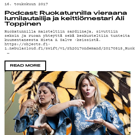
16. toukokuun 2017
Podcast: Ruokatunnilla vieraana
lumilautailija ja keittiömestari Ali
Toppinen
Ruokatunnilla maisteltiin sardiineja, sivuttiin
seksin ja ruoan yhteyttä sekä keskusteltiin tunteita
kuumentaneesta Hieta & Salve -keissistä.
https://objects.fi-
1.nebulacloud.fi/swift/v1/rh2017ondemand/20170515_Ruok
…
READ MORE