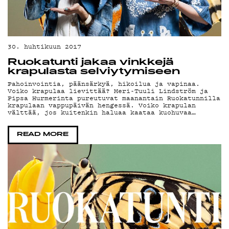
30. huhtikuun 2017
Ruokatunti jakaa vinkkejä
krapulasta selviytymiseen
Pahoinvointia, päänsärkyä, hikoilua ja vapinaa.
Voiko krapulaa lievittää? Meri-Tuuli Lindström ja
Pipsa Hurmerinta pureutuvat maanantain Ruokatunnilla
krapulaan vappupäivän hengessä. Voiko krapulan
välttää, jos kuitenkin haluaa kaataa kuohuvaa…
READ MORE