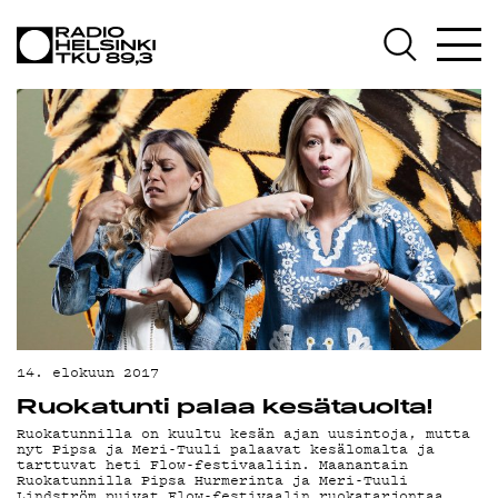
AJ
14. elokuun 2017
Ruokatunti palaa kesätauolta!
Ruokatunnilla on kuultu kesän ajan uusintoja, mutta
nyt Pipsa ja Meri-Tuuli palaavat kesälomalta ja
tarttuvat heti Flow-festivaaliin. Maanantain
Ruokatunnilla Pipsa Hurmerinta ja Meri-Tuuli
Lindström puivat Flow-festivaalin ruokatarjontaa.