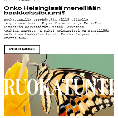
TI
Onko Helsingissä meneillään
baakkelssibuumi?
Ruokatunnilla perehdytään tällä viikolla
leipomomaailmaan. Pipsa Hurmerinta ja Meri-Tuuli
Lindström selvittävät, miten leivotaan
taikinajuuresta ja miksi Helsingissä on meneillään
melkoinen baakkelssibuumi. Kuinka leipomo voi
erottautua…
READ MORE
KIRJAUDU SISÄÄN