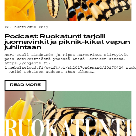
26. huhtikuun 2017
Podcast: Ruokatunti tarjoili
juomavinkit ja piknik-kikat vapun
juhlintaan
Meri-Tuuli Lindström ja Pipsa Hurmerinta siirtyivät
pois kotikeittiöstä yhdessä Anikó Lehtisen kanssa.
https://objects.fi-
1.nebulacloud.fi/swift/v1/rh2017ondemand/20170424_ruok
Anikó Lehtisen uudessa Ihan ulkona…
READ MORE