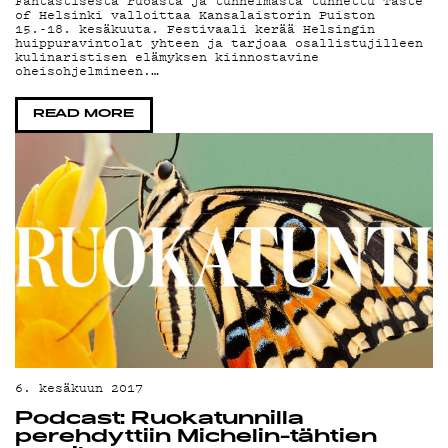
PO
Fantastisesta ruoasta ja tunnelmasta tunnettu Taste
of Helsinki valloittaa Kansalaistorin Puiston
15.-18. kesäkuuta. Festivaali kerää Helsingin
huippuravintolat yhteen ja tarjoaa osallistujilleen
kulinaristisen elämyksen kiinnostavine
oheisohjelmineen.…
READ MORE
6. kesäkuun 2017
Podcast: Ruokatunnilla
perehdyttiin Michelin-tähtien