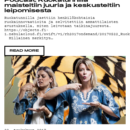
YS
Podcast: Ruokatunnilla
maisteltiin juuria ja keskusteltiin
leipomisesta
Ruokatunnilla jaettiin henkilökohtaisia
ruokainnovaatioita ja selvitettiin ammattilaisten
avustuksella, miten leivotaan taikinajuuresta.
https://objects.fi-
1.nebulacloud.fi/swift/v1/rh2017ondemand/20170522_Ruok
Millainen merkitys…
READ MORE
22. toukokuun 2017