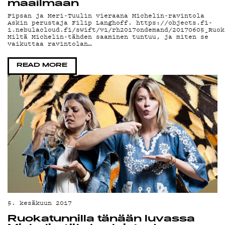
MA
maailmaan
Pipsan ja Meri-Tuulin vieraana Michelin-ravintola
Askin perustaja Filip Langhoff. https://objects.fi-
1.nebulacloud.fi/swift/v1/rh2017ondemand/20170605_Ruok
Miltä Michelin-tähden saaminen tuntuu, ja miten se
vaikuttaa ravintolan…
READ MORE
5. kesäkuun 2017
Ruokatunnilla tänään luvassa