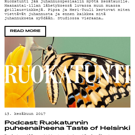
ON
Ruokatunti jää juhannusspesiaalin myötä kesätauolle.
Maanantai-illan lähetyksessä luvassa muun muassa
grillausvinkkejä. Pipsa ja Meri-Tuuli kertovat miten
viettävät juhannusta ja ennen kaikkea mitä
juhannuksena syödään. Studiossa vieraana…
READ MORE
13. kesäkuun 2017
Podcast: Ruokatunnin
puheenaiheena Taste of Helsinki