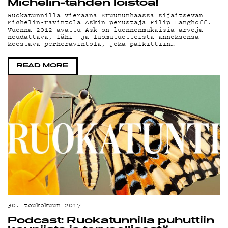
YH
Michelin-tähden loistoa!
Ruokatunnilla vieraana Kruununhaassa sijaitsevan
Michelin-ravintola Askin perustaja Filip Langhoff.
Vuonna 2012 avattu Ask on luonnonmukaisia arvoja
noudattava, lähi- ja luomutuotteista annoksensa
koostava perheravintola, joka palkittiin…
READ MORE
30. toukokuun 2017
Podcast: Ruokatunnilla puhuttiin