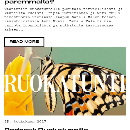
LI
paremmalta?
Maanantain Ruokatunnilla puhutaan terveellisestä ja
kauniista ruoasta. Pipsa Hurmerinnan ja Meri-Tuuli
Lindströmin vieraaksi saapuu Date + Kalen toinen
ravintoloitsija Anni Kravi. Date + Kale haluaa
tarjota luonnollista ja mutkatonta kasvisruokaa
arkeen.…
READ MORE
23. toukokuun 2017