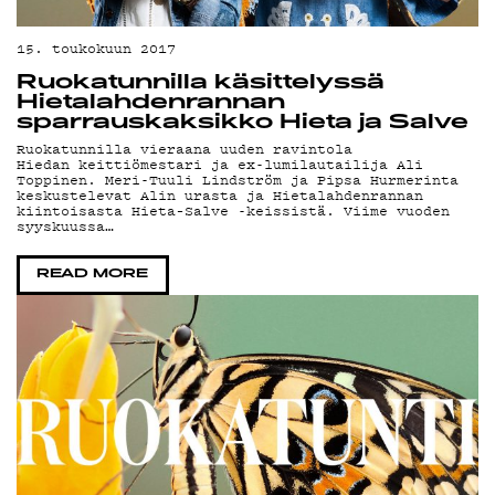
15. toukokuun 2017
Ruokatunnilla käsittelyssä
Hietalahdenrannan
sparrauskaksikko Hieta ja Salve
Ruokatunnilla vieraana uuden ravintola
Hiedan keittiömestari ja ex-lumilautailija Ali
Toppinen. Meri-Tuuli Lindström ja Pipsa Hurmerinta
keskustelevat Alin urasta ja Hietalahdenrannan
kiintoisasta Hieta–Salve -keissistä. Viime vuoden
syyskuussa…
READ MORE