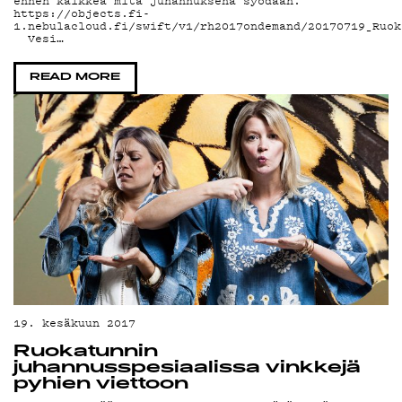
TE
ennen kaikkea mitä juhannuksena syödään.
https://objects.fi-
1.nebulacloud.fi/swift/v1/rh2017ondemand/20170719_Ruok
Vesi…
READ MORE
19. kesäkuun 2017
Ruokatunnin
juhannusspesiaalissa vinkkejä
pyhien viettoon