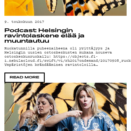
9. toukokuun 2017
Podcast: Helsingin
ravintolaskene elää ja
muuntautuu
Ruokatunnilla puheenaiheena oli yrittäjyys ja
Helsingin uusien ostoskeskusten mukana nouseva
ostoskeskusruokailu! https://objects.fi-
1.nebulacloud.fi/swift/v1/rh2017ondemand/20170508_ruok
Ympäristöjen brändääminen ravintoloilla…
READ MORE