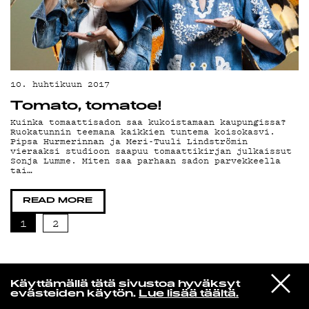
10. huhtikuun 2017
Tomato, tomatoe!
Kuinka tomaattisadon saa kukoistamaan kaupungissa?
Ruokatunnin teemana kaikkien tuntema koisokasvi.
Pipsa Hurmerinnan ja Meri-Tuuli Lindströmin
vieraaksi studioon saapuu tomaattikirjan julkaissut
Sonja Lumme. Miten saa parhaan sadon parvekkeella
tai…
READ MORE
1
2
Yö­mu­siik­kia
VIESTI
Blur
Käyttämällä tätä sivustoa hyväksyt
STUDIOON
Barbaric
evästeiden käytön.
Lue lisää täältä.