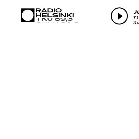
AJANKO
J
F
M
OHJELM
TEKIJÄT
ON-DEM