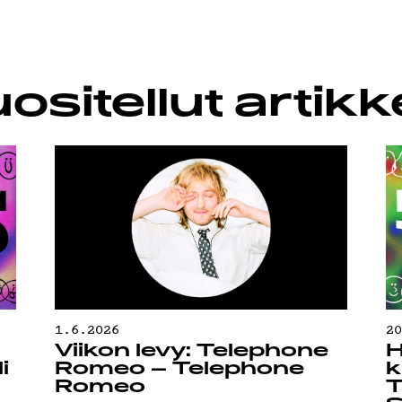
LUBI
ositellut artikke
UOJA
1.6.2026
2
Viikon levy: Telephone
H
i
Romeo – Telephone
k
Romeo
T