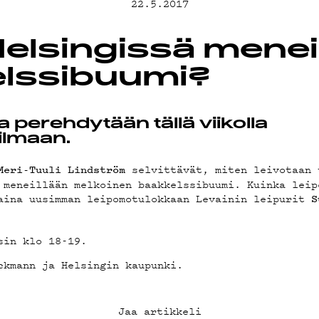
22.5.2017
T
elsingissä menei
lssibuumi?
TA
 perehdytään tällä viikolla
lmaan.
selvittävät, miten leivotaan 
Meri-Tuuli Lindström
TIEDOT
 meneillään melkoinen baakkelssibuumi. Kuinka leip
aina uusimman leipomotulokkaan Levainin leipurit
S
sin klo 18-19.
AB
ckmann ja Helsingin kaupunki.
Jaa artikkeli