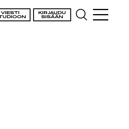
VIESTI
KIRJAUDU
TUDIOON
SISÄÄN