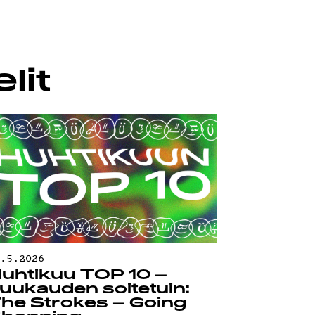
lit
0.5.2026
uhtikuu TOP 10 –
uukauden soitetuin:
he Strokes – Going