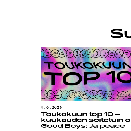
YSTÄVÄK
Su
TIETOS
9.6.2026
Toukokuun top 10 –
kuukauden soitetuin ol
Good Boys: Ja peace