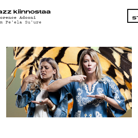
HTAISTA
azz kiinnostaa
lorence Adooni
S
am Pe'ela Su'ure
AT
AND