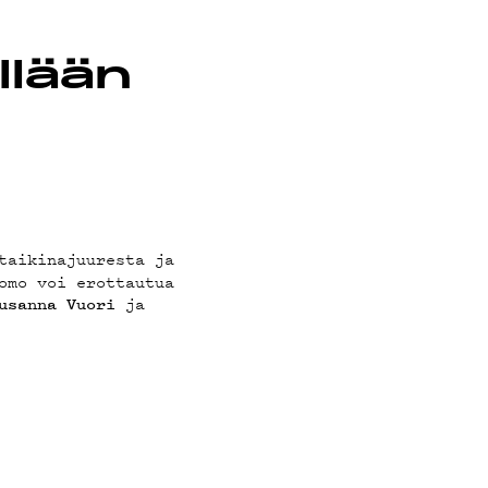
llään
taikinajuuresta ja
omo voi erottautua
ja
usanna Vuori