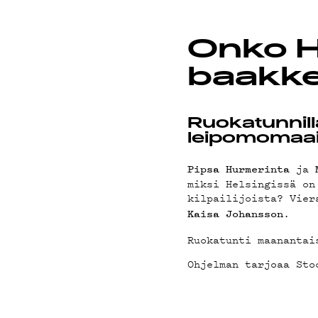
PODCAS
Onko H
baakke
MAINOS
Ruokatunnilla
leipomomaai
ja
Pipsa Hurmerinta
YHTEYS
miksi Helsingissä on
kilpailijoista? Vier
.
Kaisa Johansson
Ruokatunti maanantai
G LIVEL
Ohjelman tarjoaa Sto