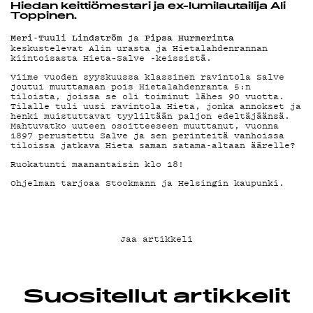
YHTEYSTIEDOT
Hiedan keittiömestari ja ex-lumilautailija Ali
Toppinen.
Meri-Tuuli Lindström
Pipsa Hurmerinta
ja
keskustelevat Alin urasta ja Hietalahdenrannan
G LIVELAB
kiintoisasta Hieta–Salve -keissistä.
Viime vuoden syyskuussa klassinen ravintola Salve
joutui muuttamaan pois Hietalahdenranta 5:n
tiloista, joissa se oli toiminut lähes 90 vuotta.
YSTÄVÄKLUBI
Tilalle tuli uusi ravintola Hieta, jonka annokset ja
henki muistuttavat tyyliltään paljon edeltäjäänsä.
Mahtuvatko uuteen osoitteeseen muuttanut, vuonna
1897 perustettu Salve ja sen perinteitä vanhoissa
tiloissa jatkava Hieta saman satama-altaan äärelle?
TIETOSUOJA
Ruokatunti maanantaisin klo 18!
Ohjelman tarjoaa Stockmann ja Helsingin kaupunki.
KIRJAUDU SISÄÄN
Jaa artikkeli
Suositellut artikkelit