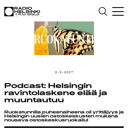
AJANKOHTAISTA
OHJELMAT
TEKIJÄT
ON-DEMAND
9.5.2017
PODCAST
Podcast: Helsingin
ravintolaskene elää ja
MAINOSTA
muuntautuu
Ruokatunnilla puheenaiheena oli yrittäjyys ja
YHTEYSTIEDOT
Helsingin uusien ostoskeskusten mukana
nouseva ostoskeskusruokailu!
Äänitoistin