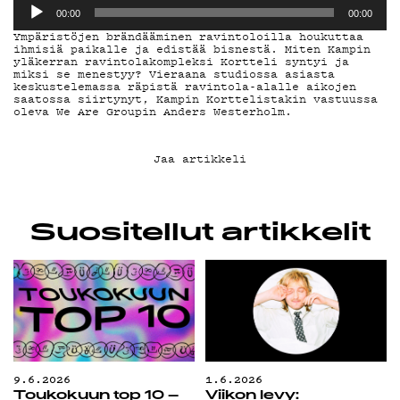
G LIVELAB
00:00
00:00
Ympäristöjen brändääminen ravintoloilla houkuttaa
ihmisiä paikalle ja edistää bisnestä. Miten Kampin
yläkerran ravintolakompleksi Kortteli syntyi ja
YSTÄVÄKLUBI
miksi se menestyy? Vieraana studiossa asiasta
keskustelemassa räpistä ravintola-alalle aikojen
saatossa siirtynyt, Kampin Korttelistakin vastuussa
oleva We Are Groupin Anders Westerholm.
TIETOSUOJA
Jaa artikkeli
KIRJAUDU SISÄÄN
Suositellut artikkelit
9.6.2026
1.6.2026
Toukokuun top 10 –
Viikon levy: