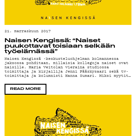
21. marraskuun 2017
Naisen Kengissä: “Naiset
puukottavat toisiaan selkään
työelämässä”
Naisen Kengissä -keskusteluohjelman kolmannessa
jaksossa pohditaan, millaisia kollegoja naiset ovat
naisille. Maria Veitolan vieraina studiossa
toimittaja ja kirjailija Jenni Pääskysaari sekä tv-
toimittaja ja kolumnisti Hanna Sumari. Miksi myytit…
READ MORE