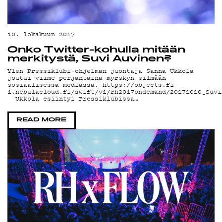
10. lokakuun 2017
Onko Twitter-kohulla mitään
merkitystä, Suvi Auvinen?
Ylen Pressiklubi-ohjelman juontaja Sanna Ukkola
joutui viime perjantaina myrskyn silmään
sosiaalisessa mediassa. https://objects.fi-
1.nebulacloud.fi/swift/v1/rh2017ondemand/20171010_Suvi
Ukkola esiintyi Pressiklubissa…
READ MORE