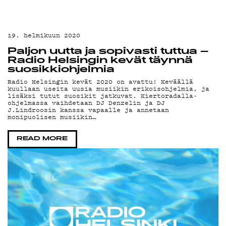
YH
19. helmikuun 2020
Paljon uutta ja sopivasti tuttua –
Radio Helsingin kevät täynnä
G
suosikkiohjelmia
Radio Helsingin kevät 2020 on avattu! Keväällä
kuullaan useita uusia musiikin erikoisohjelmia, ja
lisäksi tutut suosikit jatkuvat. Kiertoradalla-
ohjelmassa vaihdetaan DJ Denzelin ja DJ
J.Lindroosin kanssa vapaalle ja annetaan
monipuolisen musiikin…
READ MORE