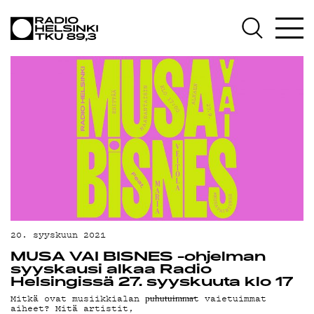
AJ
20. syyskuun 2021
MUSA VAI BISNES -ohjelman
syyskausi alkaa Radio
Helsingissä 27. syyskuuta klo 17
Mitkä ovat musiikkialan p̶u̶h̶u̶t̶u̶i̶m̶m̶a̶t vaietuimmat
aiheet? Mitä artistit,