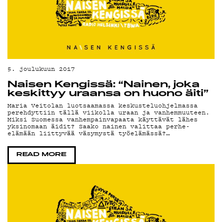
TI
5. joulukuun 2017
Naisen Kengissä: “Nainen, joka
keskittyy uraansa on huono äiti”
Maria Veitolan luotsaamassa keskusteluohjelmassa
perehdyttiin tällä viikolla uraan ja vanhemmuuteen.
Miksi Suomessa vanhempainvapaata käyttävät lähes
yksinomaan äidit? Saako nainen valittaa perhe-
elämään liittyvää väsymystä työelämässä?…
KIRJAUDU SISÄÄN
READ MORE