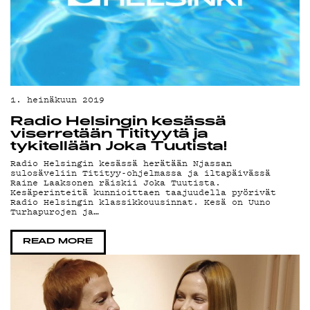
LI
1. heinäkuun 2019
Radio Helsingin kesässä
viserretään Titityytä ja
tykitellään Joka Tuutista!
Radio Helsingin kesässä herätään Njassan
sulosäveliin Titityy-ohjelmassa ja iltapäivässä
Raine Laaksonen räiskii Joka Tuutista.
Kesäperinteitä kunnioittaen taajuudella pyörivät
Radio Helsingin klassikkouusinnat. Kesä on Uuno
Turhapurojen ja…
READ MORE