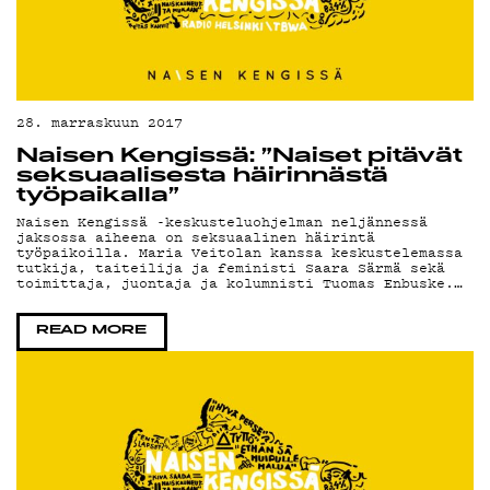
28. marraskuun 2017
Naisen Kengissä: ”Naiset pitävät
seksuaalisesta häirinnästä
työpaikalla”
Naisen Kengissä -keskusteluohjelman neljännessä
jaksossa aiheena on seksuaalinen häirintä
työpaikoilla. Maria Veitolan kanssa keskustelemassa
tutkija, taiteilija ja feministi Saara Särmä sekä
toimittaja, juontaja ja kolumnisti Tuomas Enbuske.…
READ MORE