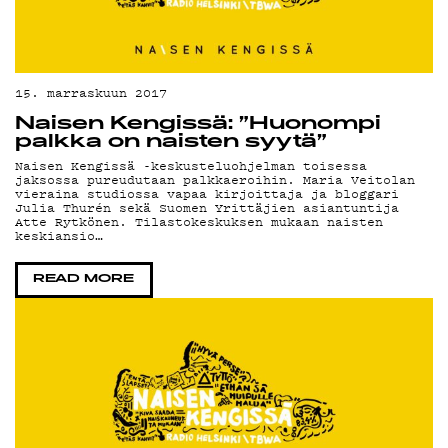
15. marraskuun 2017
Naisen Kengissä: ”Huonompi
palkka on naisten syytä”
Naisen Kengissä -keskusteluohjelman toisessa
jaksossa pureudutaan palkkaeroihin. Maria Veitolan
vieraina studiossa vapaa kirjoittaja ja bloggari
Julia Thurén sekä Suomen Yrittäjien asiantuntija
Atte Rytkönen. Tilastokeskuksen mukaan naisten
keskiansio…
READ MORE