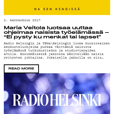
2. marraskuun 2017
Maria Veitola luotsaa uuttaa
ohjelmaa naisista työelämässä –
“Ei pysty ku menkat tai lapset”
Radio Helsingin ja TBWA\Helsingin luoma kuusiosainen
keskusteluohjelma purkaa väittämiä naisista
työelämässä tutkimustiedon ja studiovieraiden
avulla. Ensimmäisessä jaksossa käsitellään naisia
yritysten johtajina. Jokaisella jaksolla on siis…
READ MORE