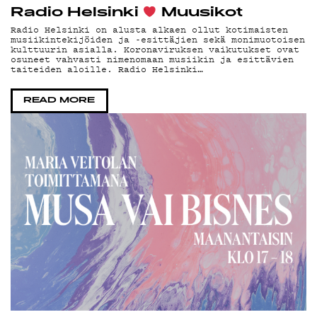
PO
Radio Helsinki
Muusikot
Radio Helsinki on alusta alkaen ollut kotimaisten
musiikintekijöiden ja -esittäjien sekä monimuotoisen
kulttuurin asialla. Koronaviruksen vaikutukset ovat
osuneet vahvasti nimenomaan musiikin ja esittävien
taiteiden aloille. Radio Helsinki…
READ MORE