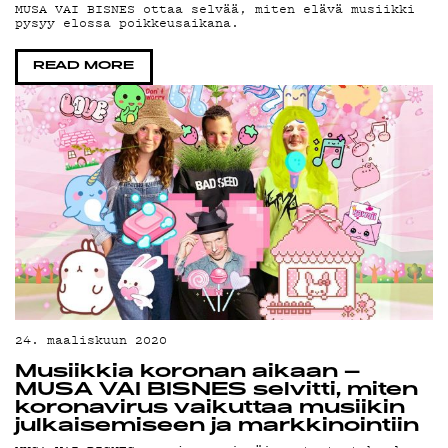
TE
MUSA VAI BISNES ottaa selvää, miten elävä musiikki
pysyy elossa poikkeusaikana.
READ MORE
ON
24. maaliskuun 2020
Musiikkia koronan aikaan –
MUSA VAI BISNES selvitti, miten
koronavirus vaikuttaa musiikin
julkaisemiseen ja markkinointiin