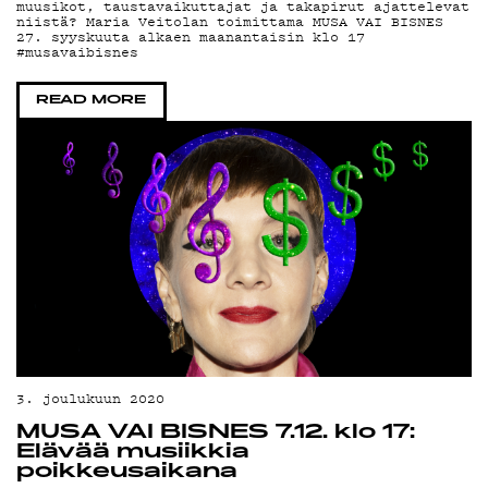
OH
muusikot, taustavaikuttajat ja takapirut ajattelevat
niistä? Maria Veitolan toimittama MUSA VAI BISNES
27. syyskuuta alkaen maanantaisin klo 17
#musavaibisnes
READ MORE
3. joulukuun 2020
MUSA VAI BISNES 7.12. klo 17:
Elävää musiikkia
poikkeusaikana