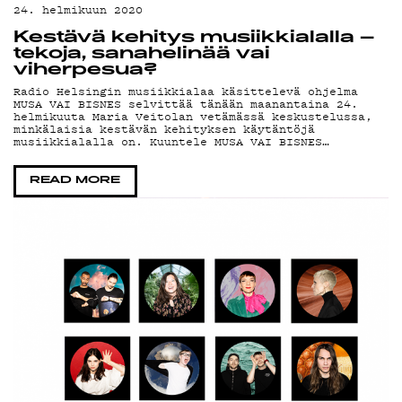
MA
24. helmikuun 2020
Kestävä kehitys musiikkialalla –
tekoja, sanahelinää vai
viherpesua?
Radio Helsingin musiikkialaa käsittelevä ohjelma
MUSA VAI BISNES selvittää tänään maanantaina 24.
helmikuuta Maria Veitolan vetämässä keskustelussa,
minkälaisia kestävän kehityksen käytäntöjä
musiikkialalla on. Kuuntele MUSA VAI BISNES…
READ MORE