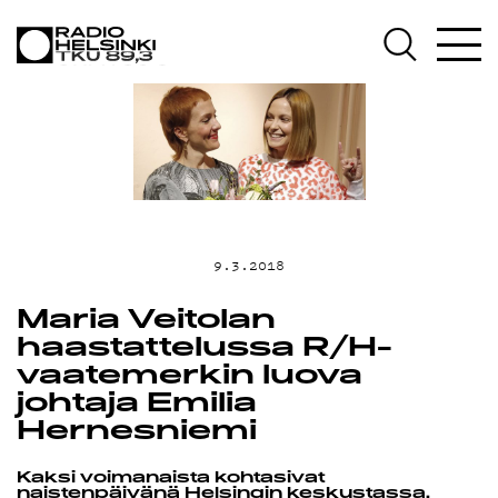
AJANKOHTAISTA
OHJELMAT
TEKIJÄT
ON-DEMAND
9.3.2018
PODCAST
Maria Veitolan
haastattelussa R/H-
vaatemerkin luova
MAINOSTA
johtaja Emilia
Hernesniemi
YHTEYSTIEDOT
Kaksi voimanaista kohtasivat
naistenpäivänä Helsingin keskustassa.