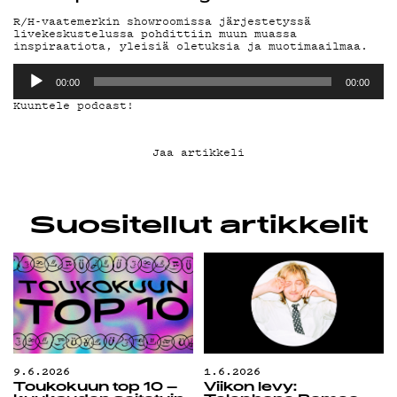
G LIVELAB
R/H-vaatemerkin showroomissa järjestetyssä
livekeskustelussa pohdittiin muun muassa
inspiraatiota, yleisiä oletuksia ja muotimaailmaa.
YSTÄVÄKLUBI
Äänitoistin
00:00
00:00
Kuuntele podcast!
TIETOSUOJA
Jaa artikkeli
KIRJAUDU SISÄÄN
Suositellut artikkelit
9.6.2026
1.6.2026
Toukokuun top 10 –
Viikon levy: