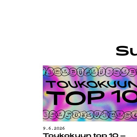
TIETO
Su
9.6.2026
Toukokuun top 10 –