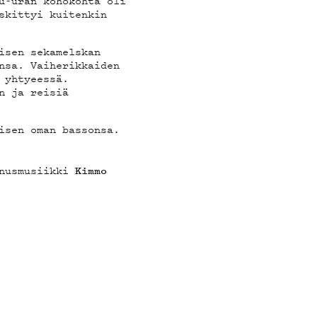
u-uran kohokohta oli
T
skittyi kuitenkin
isen sekamelskan
nsa. Vaiherikkaiden
 yhtyeessä.
n ja reisiä
isen oman bassonsa.
nnusmusiikki
Kimmo