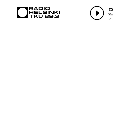
AJANK
D
M
シ
OHJE
TEKIJ