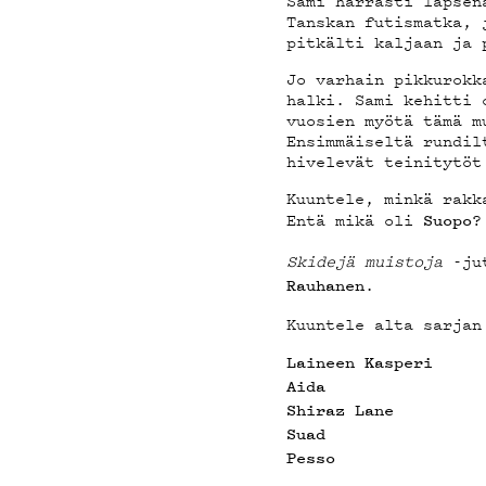
Sami harrasti lapsen
YHTEY
Tanskan futismatka, 
pitkälti kaljaan ja 
Jo varhain pikkurokk
halki. Sami kehitti 
vuosien myötä tämä m
Ensimmäiseltä rundil
hivelevät teinitytöt
G LIV
Kuuntele, minkä rakk
Entä mikä oli
?
Suopo
Skidejä muistoja
-jut
.
Rauhanen
YSTÄV
Kuuntele alta sarjan
Laineen Kasperi
Aida
Shiraz Lane
Suad
Pesso