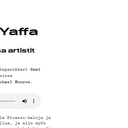
 Yaffa
 artistit
ntaparokkari
Sami
missa
.
chael Monroe
la Picasso-kaloja ja
ilua, ja niin myös