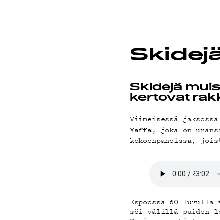
ON-DE
Skidej
PODC
Skidejä muist
kertovat rak
Viimeisessä jaksossa
, joka on urans
Yaffa
kokoonpanoissa, joi
MAINO
Espoossa 60-luvulla 
söi välillä puiden l