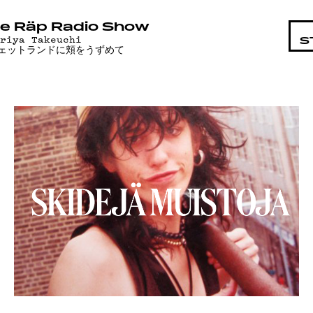
OHTAIS
e Räp Radio Show
ariya Takeuchi
S
ェットランドに頬をうずめて
LMAT
ÄT