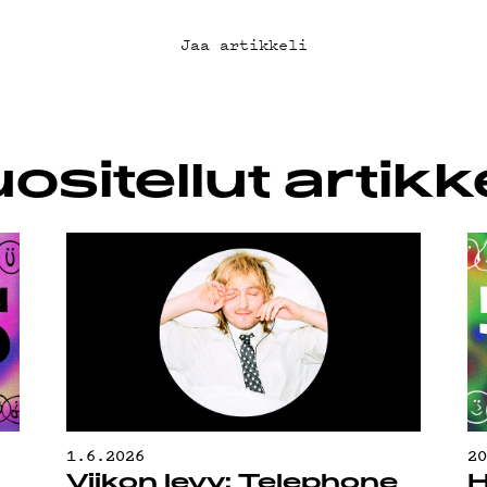
SUOJA
Jaa artikkeli
ositellut artikke
1.6.2026
2
Viikon levy: Telephone
H