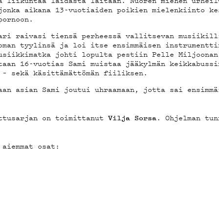
a liikuntaa laidasta laitaan. Nuoren miehen urheil
STIEDO
jonka aikana 13-vuotiaiden poikien mielenkiinto ke
pornoon.
ari raivasi tiensä perheessä vallitsevan musiikill
oman tyylinsä ja loi itse ensimmäisen instrumentti
usiikkimatka johti lopulta pestiin Pelle Miljoonan
taan 16-vuotias Sami muistaa jääkylmän keikkabussi
 – sekä käsittämättömän fiiliksen.
ELAB
aan asian Sami joutui uhraamaan, jotta sai ensimmä
tusarjan on toimittanut
. Ohjelman tu
Vilja Sorsa
ÄKLUBI
 aiemmat osat: