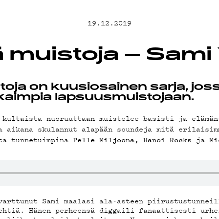
MAND
19.12.2019
ä muistoja – Sami
AST
oja on kuusiosainen sarja, jossa
kaimpia lapsuusmuistojaan.
 kultaista nuoruuttaan muistelee basisti ja elämä
a aikana skulannut alapään soundeja mitä erilaisim
sta tunnetuimpina
ja
Pelle Miljoona,
Hanoi Rocks
Mi
STA
varttunut Sami maalasi ala-asteen piirustustunneil
ehtiä. Hänen perheensä diggaili fanaattisesti urhe