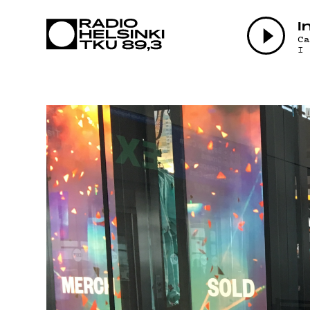
AJ
I
C
I
OH