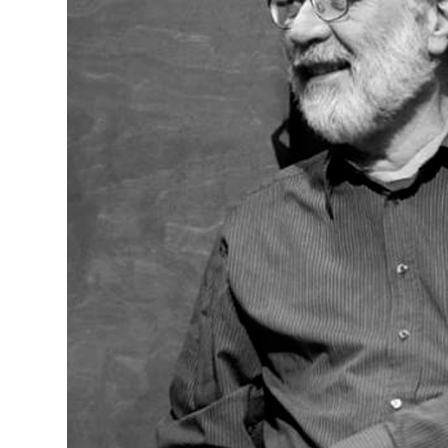
YST
TIE