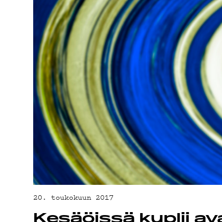
20. toukokuun 2017
Kesäöissä kuplii a