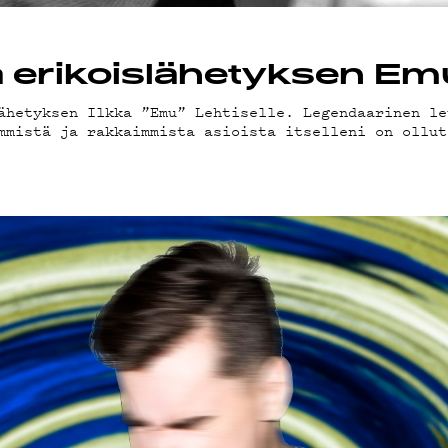
a erikoislähetyksen Emu
ähetyksen Ilkka ”Emu” Lehtiselle. Legendaarinen le
mmistä ja rakkaimmista asioista itselleni on ollut