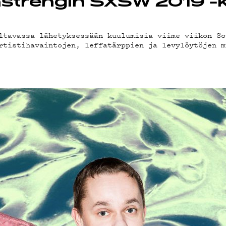
-DEM
nstrengin SXSW 2019 
ltavassa lähetyksessään kuulumisia viime viikon So
rtistihavaintojen, leffatärppien ja levylöytöjen m
DCAS