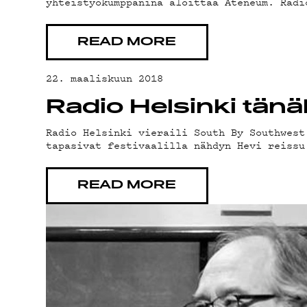
YH
yhteistyökumppanina aloittaa Ateneum. Radi
READ MORE
G L
22. maaliskuun 2018
Radio Helsinki tä
Radio Helsinki vieraili South By Southwest
tapasivat festivaalilla nähdyn Hevi reissu
READ MORE