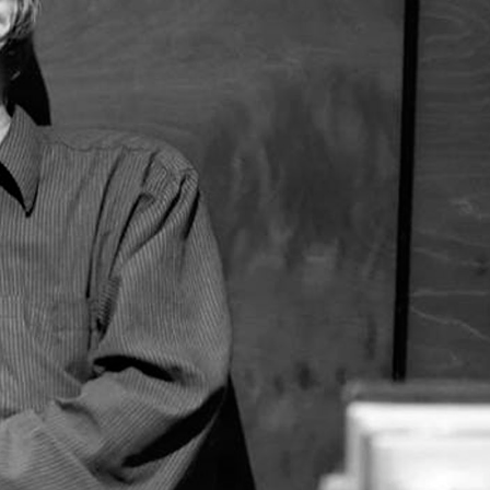
ÄVÄ
TOS