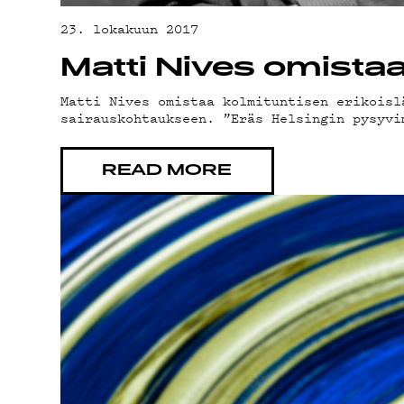
23. lokakuun 2017
Matti Nives omista
Matti Nives omistaa kolmituntisen erikoisl
sairauskohtaukseen. ”Eräs Helsingin pysyvi
READ MORE