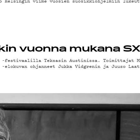
TEYS
o Helsingin viime vuosien suosikkiohjelmiin lukeut
IVEL
näkin vuonna mukana 
 -festivaalilla Teksasin Austinissa. Toimittajat M
 -elokuvan ohjanneet Jukka Vidgrenin ja Juuso Laat