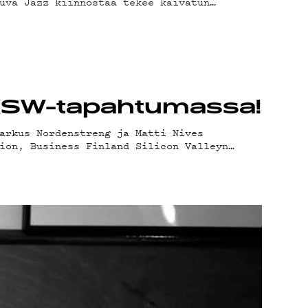
TIE
uva Jazz kiinnostaa tekee kaivatun…
AB
SXSW-tapahtumassa!
arkus Nordenstreng ja Matti Nives
ion, Business Finland Silicon Valleyn…