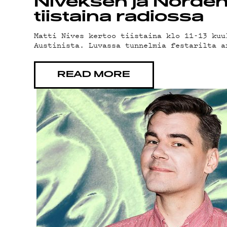
ON
Niveksen ja Norde
tiistaina radiossa
Matti Nives kertoo tiistaina klo 11-13 kuu
Austinista. Luvassa tunnelmia festarilta a
READ MORE
PO