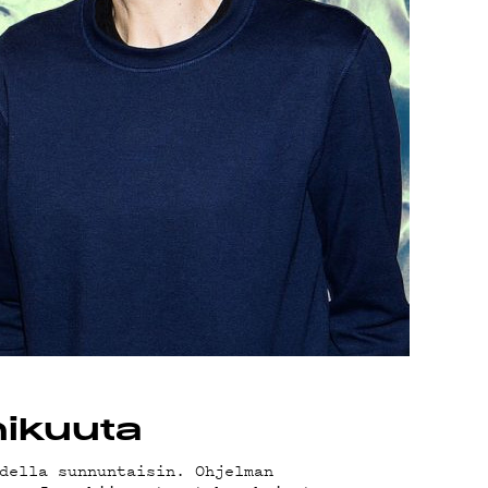
TA
mikuuta
della sunnuntaisin. Ohjelman