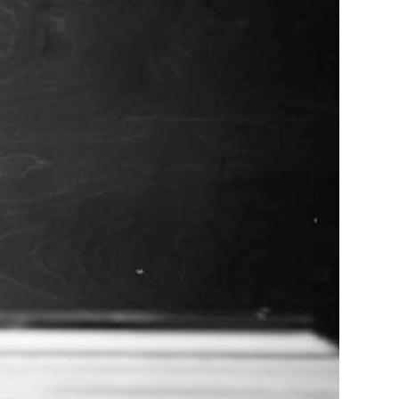
KLUB
UOJA