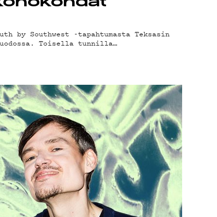
AND
-kohokohdat
uth by Southwest -tapahtumasta Teksasin
uodossa. Toisella tunnilla…
T