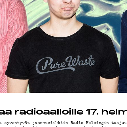
INOS
a radioaalloille 17. hel
a syventyvät jazzmusiikkiin Radio Helsingin taajuu