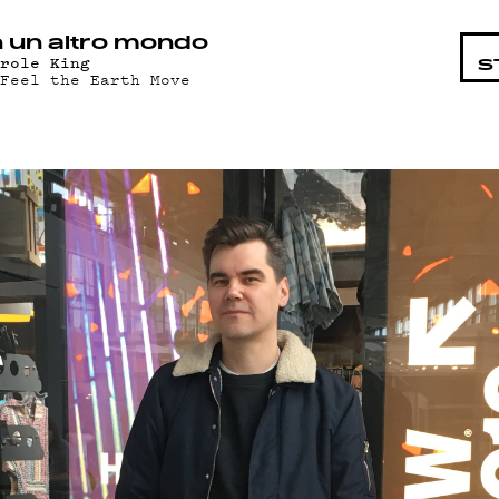
ANKO
n un altro mondo
arole King
S
 Feel the Earth Move
JELM