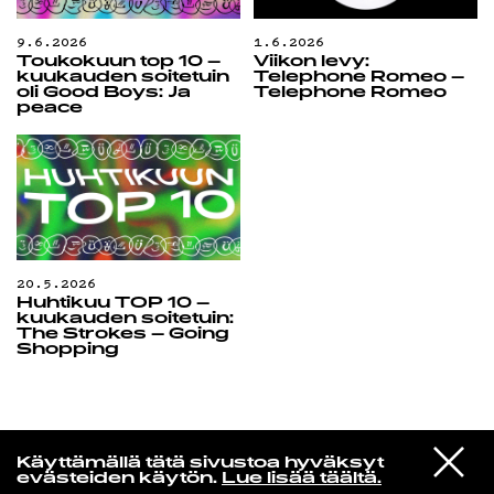
9.6.2026
1.6.2026
Toukokuun top 10 –
Viikon levy:
kuukauden soitetuin
Telephone Romeo –
oli Good Boys: Ja
Telephone Romeo
peace
20.5.2026
Huhtikuu TOP 10 –
kuukauden soitetuin:
The Strokes – Going
Shopping
Edu Kehäkettunen
VIESTI
Mariya Takeuchi
Käyttämällä tätä sivustoa hyväksyt
STUDIOON
シェットランドに頬をうずめて
evästeiden käytön.
Lue lisää täältä.