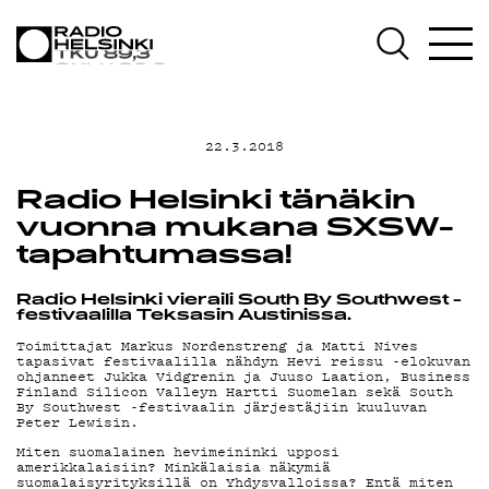
AJANKOHTAISTA
OHJELMAT
22.3.2018
TEKIJÄT
Radio Helsinki tänäkin
vuonna mukana SXSW-
ON-DEMAND
tapahtumassa!
Radio Helsinki vieraili South By Southwest -
PODCAST
festivaalilla Teksasin Austinissa.
Toimittajat Markus Nordenstreng ja Matti Nives
tapasivat festivaalilla nähdyn Hevi reissu -elokuvan
ohjanneet Jukka Vidgrenin ja Juuso Laation, Business
MAINOSTA
Finland Silicon Valleyn Hartti Suomelan sekä South
By Southwest -festivaalin järjestäjiin kuuluvan
Peter Lewisin.
Miten suomalainen hevimeininki upposi
amerikkalaisiin? Minkälaisia näkymiä
suomalaisyrityksillä on Yhdysvalloissa? Entä miten