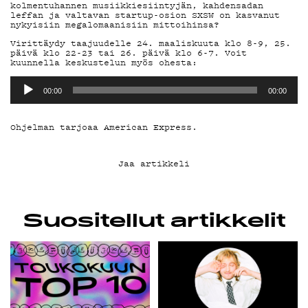
YHTEYSTIEDOT
kolmentuhannen musiikkiesiintyjän, kahdensadan
leffan ja valtavan startup-osion SXSW on kasvanut
nykyisiin megalomaanisiin mittoihinsa?
G LIVELAB
Virittäydy taajuudelle 24. maaliskuuta klo 8-9, 25.
päivä klo 22-23 tai 26. päivä klo 6-7. Voit
kuunnella keskustelun myös ohesta:
YSTÄVÄKLUBI
Äänitoistin
00:00
00:00
TIETOSUOJA
Ohjelman tarjoaa American Express.
Jaa artikkeli
KIRJAUDU SISÄÄN
Suositellut artikkelit