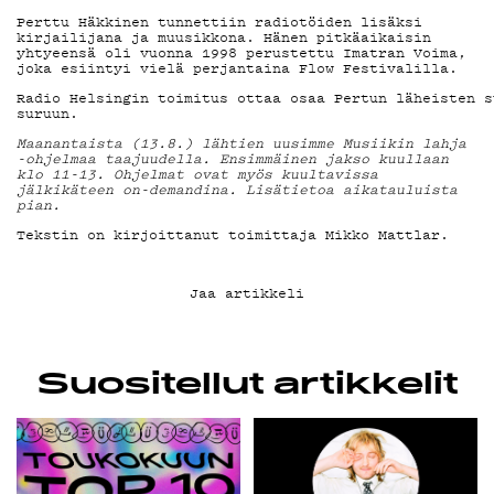
Perttu Häkkinen tunnettiin radiotöiden lisäksi
kirjailijana ja muusikkona. Hänen pitkäaikaisin
yhtyeensä oli vuonna 1998 perustettu Imatran Voima,
KIRJAUDU SISÄÄN
joka esiintyi vielä perjantaina Flow Festivalilla.
Radio Helsingin toimitus ottaa osaa Pertun läheisten s
suruun.
Maanantaista (13.8.) lähtien uusimme Musiikin lahja
-ohjelmaa taajuudella. Ensimmäinen jakso kuullaan
klo 11-13. Ohjelmat ovat myös kuultavissa
jälkikäteen on-demandina. Lisätietoa aikatauluista
pian.
Tekstin on kirjoittanut toimittaja Mikko Mattlar.
Jaa artikkeli
Suositellut artikkelit