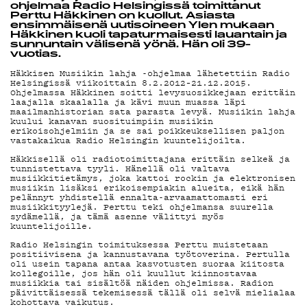
ohjelmaa Radio Helsingissä toimittanut
MAINOSTA
Perttu Häkkinen on kuollut. Asiasta
ensimmäisenä uutisoineen Ylen mukaan
Häkkinen kuoli tapaturmaisesti lauantain ja
sunnuntain välisenä yönä. Hän oli 39-
vuotias.
Häkkisen Musiikin lahja -ohjelmaa lähetettiin Radio
YHTEYSTIE
Helsingissä viikoittain 8.2.2012–21.12.2015.
Ohjelmassa Häkkinen soitti levysuosikkejaan erittäin
laajalla skaalalla ja kävi muun muassa läpi
maailmanhistorian sata parasta levyä. Musiikin lahja
kuului kanavan suosituimpiin musiikin
erikoisohjelmiin ja se sai poikkeuksellisen paljon
G LIVELAB
vastakaikua Radio Helsingin kuuntelijoilta.
Häkkisellä oli radiotoimittajana erittäin selkeä ja
tunnistettava tyyli. Hänellä oli valtava
musiikkitietämys, joka kattoi rockin ja elektronisen
musiikin lisäksi erikoisempiakin alueita, eikä hän
YSTÄVÄKLUB
pelännyt yhdistellä ennalta-arvaamattomasti eri
musiikkityylejä. Perttu teki ohjelmansa suurella
sydämellä, ja tämä asenne välittyi myös
kuuntelijoille.
Radio Helsingin toimituksessa Perttu muistetaan
positiivisena ja kannustavana työtoverina. Pertulla
TIETOSUOJ
oli usein tapana antaa kasvotusten suoraa kiitosta
kollegoille, jos hän oli kuullut kiinnostavaa
musiikkia tai sisältöä näiden ohjelmissa. Radion
päivittäisessä tekemisessä tällä oli selvä mielialaa
kohottava vaikutus.