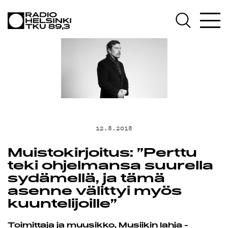
AJANKOHTA
OHJELMAT
TEKIJÄT
12.8.2018
ON-DEMAND
Muistokirjoitus: ”Perttu
teki ohjelmansa suurella
sydämellä, ja tämä
asenne välittyi myös
PODCAST
kuuntelijoille”
Toimittaja ja muusikko, Musiikin lahja -