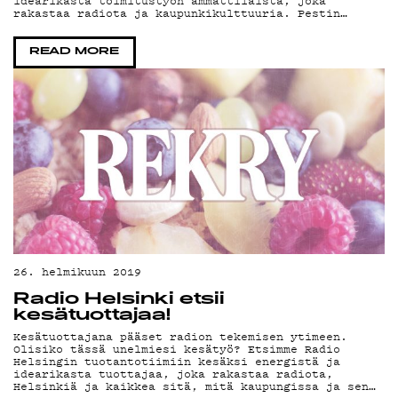
idearikasta toimitustyön ammattilaista, joka
rakastaa radiota ja kaupunkikulttuuria. Pestin…
READ MORE
26. helmikuun 2019
Radio Helsinki etsii
kesätuottajaa!
Kesätuottajana pääset radion tekemisen ytimeen.
Olisiko tässä unelmiesi kesätyö? Etsimme Radio
Helsingin tuotantotiimiin kesäksi energistä ja
idearikasta tuottajaa, joka rakastaa radiota,
Helsinkiä ja kaikkea sitä, mitä kaupungissa ja sen…