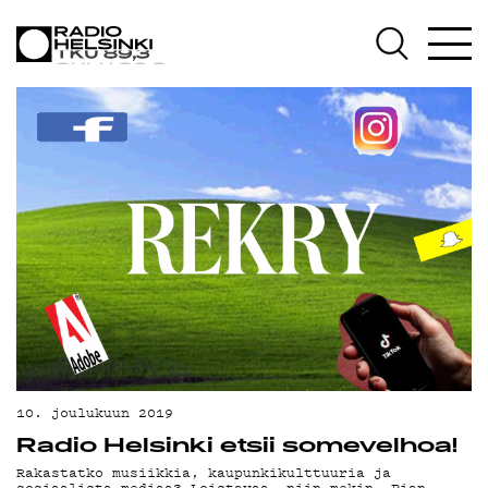
AJANKOHTAI
OHJELMAT
TEKIJÄT
ON-DEMAND
PODCAST
10. joulukuun 2019
Radio Helsinki etsii somevelhoa!
Rakastatko musiikkia, kaupunkikulttuuria ja
sosiaalista mediaa? Loistavaa, niin mekin. Pian