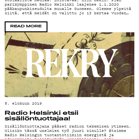
MAINOSTA
parikymppinen Radio Helsinki laajenee 1.1.2020
pääkaupunkiseudulta muualle Suomeen. Olemme ylpeitä
siitä, että meidät on valittu jo 13 kertaa vuoden…
YHTEYSTIED
READ MORE
G LIVELAB
YSTÄVÄKLUB
TIETOSUOJA
8. elokuun 2019
Radio Helsinki etsii
sisällöntuottajaa!
Sisällöntuottajana pääset radion tekemisen ytimeen.
Olisiko tässä unelmien työ juuri sinulle? Etsimme
Radio Helsingin tuotantotiimiin energistä ja
KIRJAUDU SISÄÄN