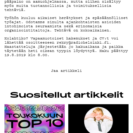
YHTEYSTIEDOT
pääpaino on aamuohjelmassa, mutta siihen sisältyy
myös muita tuotannollisia ja toimituksellisia
tehtäviä.
G LIVELAB
Työhön kuuluu aikaiset herätykset ja epäsäännölliset
työajat. Odotamme sinulta ajankohtaisten asioiden
intohimoista seuraamista sekä erinomaisia
organisointitaitoja. Tehtävä on kokoaikainen.
YSTÄVÄKLUBI
Kolahtiko? Vapaamuotoiset hakemukset ja CV:t voi
lähettää osoitteeseen rekry@radiohelsinki.fi.
Haastatteluja järjestetään jo hakuaikana ja paikka
TIETOSUOJA
täytetään heti oikean tyypin löydyttyä. Haku päättyy
19.8.2019 klo 8.00.
Jaa artikkeli
KIRJAUDU SISÄÄN
Suositellut artikkelit