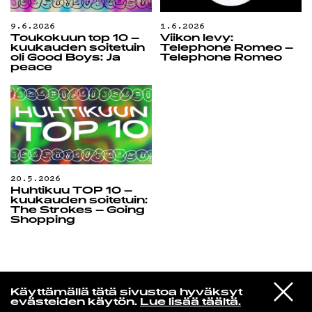
9.6.2026
1.6.2026
Toukokuun top 10 –
Viikon levy:
kuukauden soitetuin
Telephone Romeo –
oli Good Boys: Ja
Telephone Romeo
peace
20.5.2026
Huhtikuu TOP 10 –
kuukauden soitetuin:
The Strokes – Going
Shopping
VIESTI
Kuusikielinen taivas
Käyttämällä tätä sivustoa hyväksyt
STUDIOON
evästeiden käytön.
Lue lisää täältä.