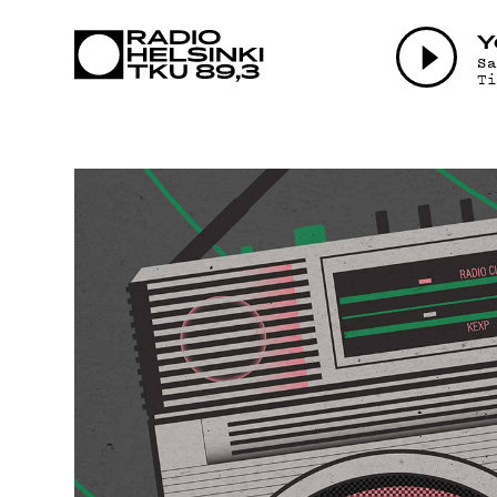
AJAN
Y
S
T
OHJE