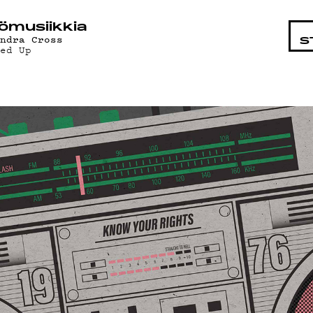
KOHTA
ö­mu­siik­kia
andra Cross
S
ied Up
LMAT