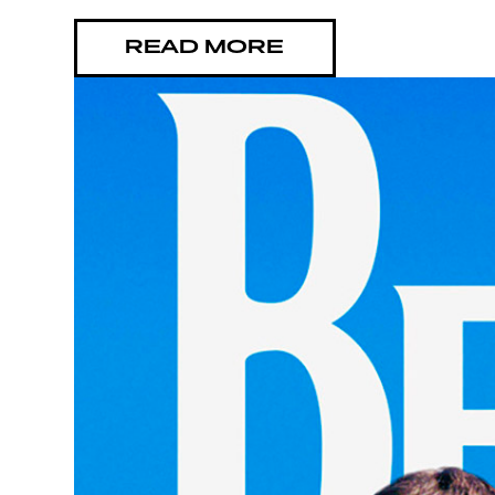
MAIN
READ MORE
YHTE
G LIV