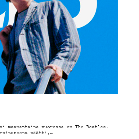
I
si maanantaina vuorossa on The Beatles.
roituneena päätti,…