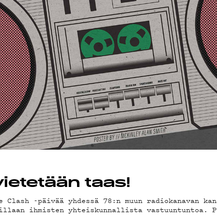
JÄT
EMAND
AST
ietetään taas!
e Clash -päivää yhdessä 78:n muun radiokanavan kan
illaan ihmisten yhteiskunnallista vastuuntuntoa. P