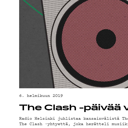
TEKI
ON-D
PODC
6. helmikuun 2019
The Clash -päivää v
Radio Helsinki juhlistaa kansainvälistä Th
The Clash -yhtyettä, joka herätteli musiik