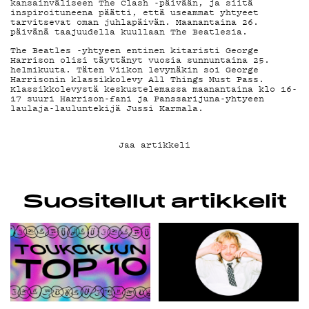
kansainväliseen The Clash -päivään, ja siitä
inspiroituneena päätti, että useammat yhtyeet
G LIVELAB
tarvitsevat oman juhlapäivän. Maanantaina 26.
päivänä taajuudella kuullaan The Beatlesia.
The Beatles -yhtyeen entinen kitaristi George
Harrison olisi täyttänyt vuosia sunnuntaina 25.
YSTÄVÄKLUBI
helmikuuta. Täten Viikon levynäkin soi George
Harrisonin klassikkolevy All Things Must Pass.
Klassikkolevystä keskustelemassa maanantaina klo 16-
17 suuri Harrison-fani ja Panssarijuna-yhtyeen
laulaja-lauluntekijä Jussi Karmala.
TIETOSUOJA
Jaa artikkeli
KIRJAUDU SISÄÄN
Suositellut artikkelit