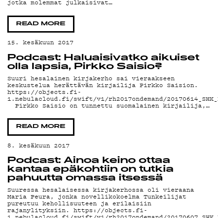
YHTE
jotka molemmat julkaisivat…
READ MORE
G
15. kesäkuun 2017
Podcast: Haluaisivatko aikuiset
olla lapsia, Pirkko Saisio?
Suuri hesalainen kirjakerho sai vieraakseen
keskustelua herättävän kirjailija Pirkko Saision.
https://objects.fi-
1.nebulacloud.fi/swift/v1/rh2017ondemand/20170614_SHK_
Pirkko Saisio on tunnettu suomalainen kirjailija,…
LIVEL
READ MORE
8. kesäkuun 2017
Podcast: Ainoa keino ottaa
kantaa epäkohtiin on tutkia
pahuutta omassa itsessä
Suuressa hesalaisessa kirjakerhossa oli vieraana
Maria Peura, jonka novellikokoelma Tunkeilijat
pureutuu kehollisuuteen ja erilaisiin
rajanylityksiin. https://objects.fi-
1.nebulacloud.fi/swift/v1/rh2017ondemand/20170607_SHK_