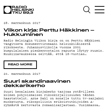
AJAN
28. marraskuun 2017
Viikon kirja: Perttu Häkkinen –
Hukkuminen
Radio Helsingin Viikon kirja on on Perttu Häkkisen
vangitseva dokumenttiromaani helsinkiläisestä
OHJE
rikoksesta. Juhannusviikolla vuonna 2001
kumpulalaisen pienkerrostalon rapusta löytyy ruumis.
Ruumiinavauksessa selviää, että 18-vuotias…
READ MORE
24. marraskuun 2017
Suuri skandinaavinen
dekkarikerho
Suuri hesalainen kirjakerho tarjoaa ystävilleen
kolmen pohjoismaisen rikoskirjallisuuden tähden
haastattelut. Arne Dahl on monelle tuttu tv-sarjaksi
muokatusta, rikospoliisin erikoistutkijoiden A-
ryhmästä kertovasta romaanisarjastaan. Uusimmassa…