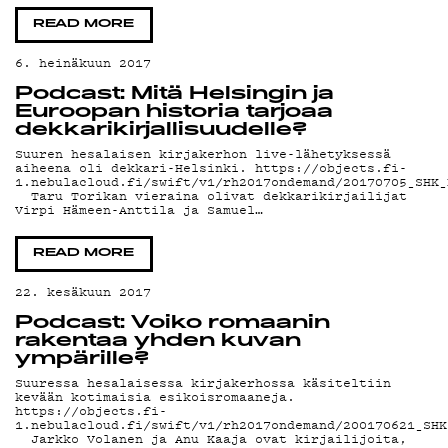
PODC
READ MORE
6. heinäkuun 2017
Podcast: Mitä Helsingin ja
Euroopan historia tarjoaa
dekkarikirjallisuudelle?
Suuren hesalaisen kirjakerhon live-lähetyksessä
MAIN
aiheena oli dekkari-Helsinki. https://objects.fi-
1.nebulacloud.fi/swift/v1/rh2017ondemand/20170705_SHK_
Taru Torikan vieraina olivat dekkarikirjailijat
Virpi Hämeen-Anttila ja Samuel…
READ MORE
22. kesäkuun 2017
Podcast: Voiko romaanin
rakentaa yhden kuvan
ympärille?
Suuressa hesalaisessa kirjakerhossa käsiteltiin
kevään kotimaisia esikoisromaaneja.
https://objects.fi-
1.nebulacloud.fi/swift/v1/rh2017ondemand/200170621_SHK
Jarkko Volanen ja Anu Kaaja ovat kirjailijoita,