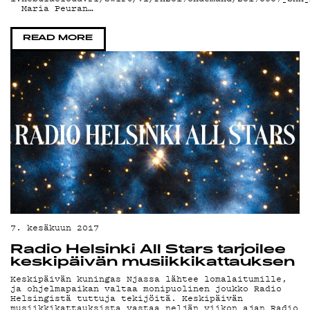
YSTÄV
Maria Peuran…
READ MORE
TIET
7. kesäkuun 2017
Radio Helsinki All Stars tarjoilee
keskipäivän musiikkikattauksen
KIRJAUDU SISÄÄN
Keskipäivän kuningas Njassa lähtee lomalaitumille,
ja ohjelmapaikan valtaa monipuolinen joukko Radio
Helsingistä tuttuja tekijöitä. Keskipäivän
musiikkikattauksista vastaa neljän viikon ajan Radio