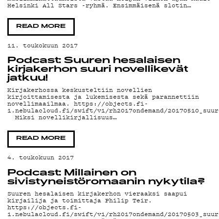
Helsinki All Stars -ryhmä. Ensimmäisenä slotin…
READ MORE
11. toukokuun 2017
Podcast: Suuren hesalaisen
kirjakerhon suuri novellikevät
jatkuu!
Kirjakerhossa keskusteltiin novellien
kirjoittamisesta ja lukemisesta sekä parannettiin
novellimaailmaa. https://objects.fi-
1.nebulacloud.fi/swift/v1/rh2017ondemand/20170510_suur
Miksi novellikirjallisuus…
READ MORE
4. toukokuun 2017
Podcast: Millainen on
sivistyneistöromaanin nykytila?
Suuren hesalaisen kirjakerhon vieraaksi saapui
kirjailija ja toimittaja Philip Teir.
https://objects.fi-
1.nebulacloud.fi/swift/v1/rh2017ondemand/20170503_suur