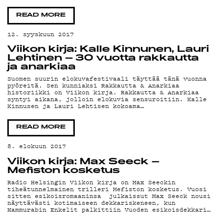
TEKIJ
READ MORE
12. syyskuun 2017
Viikon kirja: Kalle Kinnunen, Lauri
ON-
Lehtinen – 30 vuotta rakkautta
ja anarkiaa
Suomen suurin elokuvafestivaali täyttää tänä vuonna
pyöreitä. Sen kunniaksi Rakkautta & Anarkiaa
historiikki on Viikon kirja. Rakkautta & Anarkiaa
syntyi aikana, jolloin elokuvia sensuroitiin. Kalle
Kinnusen ja Lauri Lehtisen kokoama…
DEMA
READ MORE
8. elokuun 2017
Viikon kirja: Max Seeck –
Mefiston kosketus
Radio Helsingin Viikon kirja on Max Seeckin
tiheätunnelmainen trilleri Mefiston kosketus. Vuosi
sitten esikoisromaaninsa julkaissut Max Seeck nousi
näyttävästi kotimaiseen dekkariskeneen, kun
Hammurabin Enkelit palkittiin Vuoden esikoisdekkari…