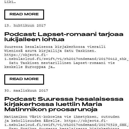
Liki…
READ MORE
13. huhtikuun 2017
Podcast: Lapset-romaani tarjoaa
lukijalleen lohtua
Suuressa hesalaisessa kirjakerhossa vieraili
Wienissä asuva kirjailija Satu Taskinen.
https://objects.fi-
1.nebulacloud.fi/swift/v1/rh2017ondemand/20170412_shk_
Satu Taskisen mestarillinen Lapset-romaani vie
keskelle Eurooppaa ja…
READ MORE
30. maaliskuun 2017
Podcast: Suuressa hesalaisessa
kirjakerhossa luettiin Maria
Matinmikon proosarunoja
Matinmikon Värit-kokoelma vie ihmetyksen, outouden
ja kehollisuuden äärelle. https://objects.fi-
1.nebulacloud.fi/swift/v1/rh2017ondemand/20170329_SHK_
Taru Torikan Suuressa hesalaisessa kirjakerhossa