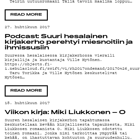
Teirin uutuusromaani Tällä tavoin maailma loppuu…
READ MORE
27. huhtikuun 2017
Podcast: Suuri hesalainen
kirjakerho perehtyi miesnoitiin ja
ihmissusiin
Suuressa hesalaisessa kirjakerhossa vieraili
kirjailija ja kustantaja Ville Hytönen.
https://objects.fi-
1.nebulacloud.fi/swift/v1/rh2017ondemand/20170426_suur
Taru Torikka ja Ville Hytönen keskustelivat
Hytösen…
READ MORE
18. huhtikuun 2017
Viikon kirja: Miki Liukkonen – O
Suuren hesalaisen kirjakerhon tapahtumassa
keskustellaan kevään kirjallisesta tapauksesta, Miki
Liukkosen romaanista O. Miki Liukkosen odotettu
toinen romaani, jonka nimi tarkoittaa ympyrää tai
kehää, on ihastuttavan kohtuuton ja suuruudenhullu.