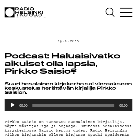
AJANKOHTAISTA
OHJELMAT
15.6.2017
TEKIJÄT
Podcast: Haluaisivatko
aikuiset olla lapsia,
ON-DEMAND
Pirkko Saisio?
PODCAST
Suuri hesalainen kirjakerho sai vieraakseen
keskustelua herättävän kirjailija Pirkko
Saision.
Äänitoistin
MAINOSTA
00:00
00:00
Pirkko Saisio on tunnettu suomalainen kirjailija,
YHTEYSTIEDOT
näytelmäkirjailija ja ohjaaja. Suuressa hesalaisessa
kirjakerhossa Saisio kertoi uuden, Radio Helsingin
viikon kirjanakin olleen kirjansa Spuuki Spaidermän