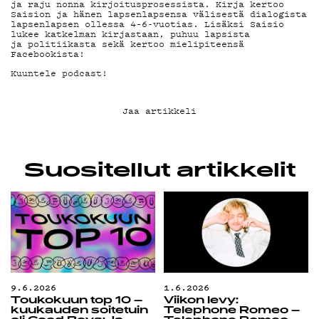
ja raju nonna kirjoitusprosessista. Kirja kertoo
G LIVELAB
Saision ja hänen lapsenlapsensa välisestä dialogista
lapsenlapsen ollessa 4–6-vuotias. Lisäksi Saisio
lukee katkelman kirjastaan, puhuu lapsista
ja politiikasta sekä kertoo mielipiteensä
YSTÄVÄKLUBI
Facebookista!
Kuuntele podcast!
TIETOSUOJA
Jaa artikkeli
KIRJAUDU SISÄÄN
Suositellut artikkelit
9.6.2026
1.6.2026
Toukokuun top 10 –
Viikon levy:
kuukauden soitetuin
Telephone Romeo –