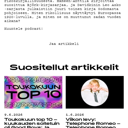
rikoskirjallisuudesta. Hämeen-Anttila kirjoittaa
G LIVELAB
suosittua Björk-kirjasarjaa, ja Davidkinin Leo Asko
-sarjasta julkaistiin juuri toinen kirja Sodomasta
pohjoiseen. Miten rikollisuus näyttäytyi Euroopassa
1920-luvulla, ja miten se on muuttunut sadan vuoden
YSTÄVÄKLUBI
aikana?
Kuuntele podcast!
TIETOSUOJA
Jaa artikkeli
KIRJAUDU SISÄÄN
Suositellut artikkelit
9.6.2026
1.6.2026
Toukokuun top 10 –
Viikon levy:
kuukauden soitetuin
Telephone Romeo –
oli Good Boys: Ja
Telephone Romeo