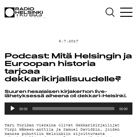
AJANKOHTAISTA
OHJELMAT
6.7.2017
TEKIJÄT
Podcast: Mitä Helsingin ja
Euroopan historia
ON-DEMAND
tarjoaa
dekkarikirjallisuudelle?
PODCAST
Suuren hesalaisen kirjakerhon live-
lähetyksessä aiheena oli dekkari-Helsinki.
MAINOSTA
Äänitoistin
00:00
00:00
YHTEYSTIEDOT
Taru Torikan vieraina olivat dekkarikirjailijat
Virpi Hämeen-Anttila ja Samuel Davidkin, joiden
kanssa puhuttiin Helsinkiin sijoittuvasta