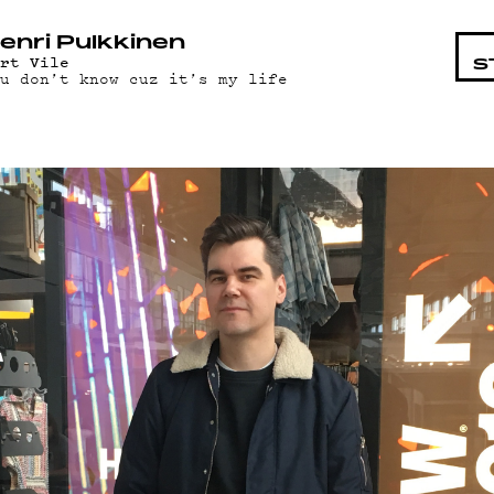
TAISTA
enri Pulkkinen
urt Vile
S
ou don’t know cuz it’s my life
T
ND