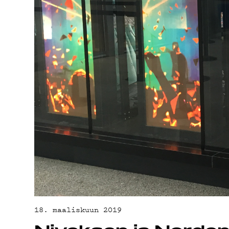
PODCAST
MAINOST
YHTEYST
G LIVELA
18. maaliskuun 2019