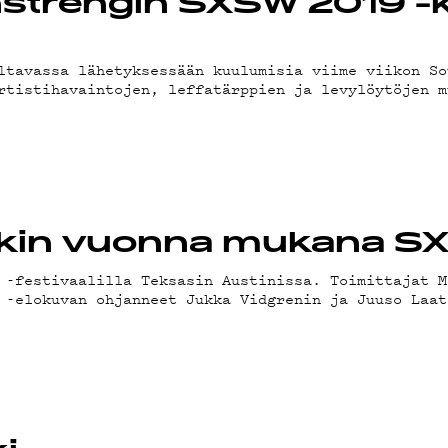
LUBI
nstrengin SXSW 2019 
OJA
ltavassa lähetyksessään kuulumisia viime viikon So
rtistihavaintojen, leffatärppien ja levylöytöjen m
näkin vuonna mukana 
 -festivaalilla Teksasin Austinissa. Toimittajat M
 -elokuvan ohjanneet Jukka Vidgrenin ja Juuso Laat