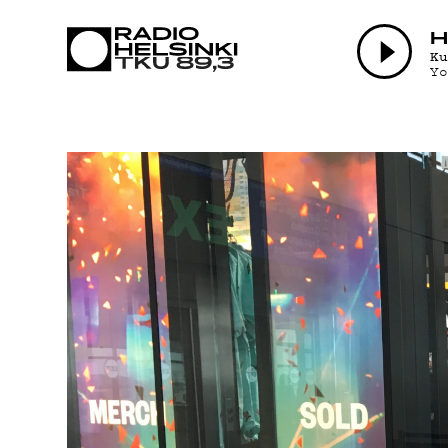
AJANKOH
H
K
Y
OHJELMA
TEKIJÄT
ON-DEMA