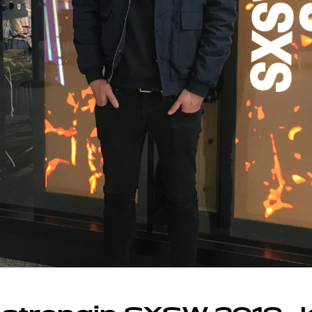
A
IEDOT
B