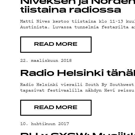
YSTÄVÄK
Niveksen ja Norde
tiistaina radiossa
TIETOSU
Matti Nives kertoo tiistaina klo 11-13 kuu
Austinista. Luvassa tunnelmia festarilta a
READ MORE
22. maaliskuun 2018
Radio Helsinki tä
Radio Helsinki vieraili South By Southwest
tapasivat festivaalilla nähdyn Hevi reissu
READ MORE
10. huhtikuun 2017