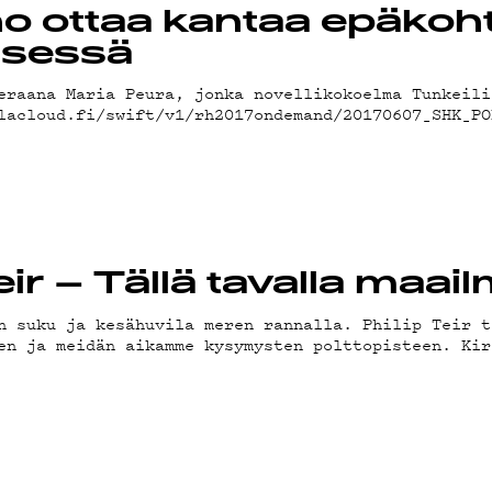
LUBI
o ottaa kantaa epäkohti
tsessä
OJA
eraana Maria Peura, jonka novellikokoelma Tunkeili
ulacloud.fi/swift/v1/rh2017ondemand/20170607_SHK_
 Teir – Tällä tavalla maa
n suku ja kesähuvila meren rannalla. Philip Teir t
en ja meidän aikamme kysymysten polttopisteen. Kir