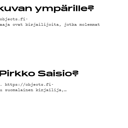
kuvan ympärille?
objects.fi-
aaja ovat kirjailijoita, jotka molemmat
 Pirkko Saisio?
. https://objects.fi-
u suomalainen kirjailija,…