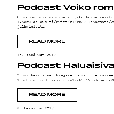
PODCAST
Podcast: Voiko rom
Suuressa hesalaisessa kirjakerhossa käsite
1.nebulacloud.fi/swift/v1/rh2017ondemand/
MAINOST
julkaisivat…
READ MORE
YHTEYST
15. kesäkuun 2017
Podcast: Haluaisivat
Suuri hesalainen kirjakerho sai vieraaksee
G LIVELA
1.nebulacloud.fi/swift/v1/rh2017ondemand/
READ MORE
8. kesäkuun 2017