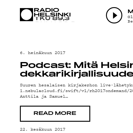
AJANKOH
M
O
B
OHJELM
6. heinäkuun 2017
Podcast: Mitä Helsi
TEKIJÄT
dekkarikirjallisuude
Suuren hesalaisen kirjakerhon live-lähetyk
1.nebulacloud.fi/swift/v1/rh2017ondemand/
Anttila ja Samuel…
ON-DEMA
READ MORE
22. kesäkuun 2017