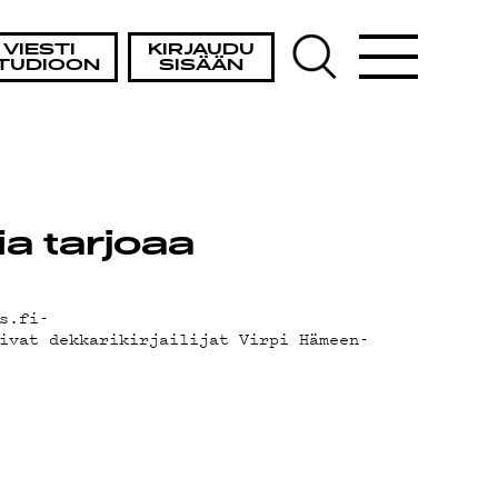
VIESTI
KIRJAUDU
TUDIOON
SISÄÄN
ia tarjoaa
s.fi-
ivat dekkarikirjailijat Virpi Hämeen-