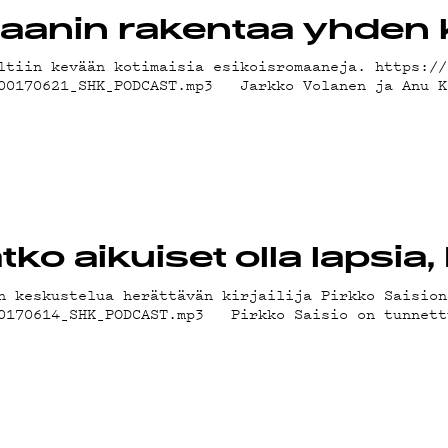
aanin rakentaa yhden 
ltiin kevään kotimaisia esikoisromaaneja. https://
200170621_SHK_PODCAST.mp3 Jarkko Volanen ja Anu K
A
IEDOT
ko aikuiset olla lapsia,
n keskustelua herättävän kirjailija Pirkko Saision
B
20170614_SHK_PODCAST.mp3 Pirkko Saisio on tunnett