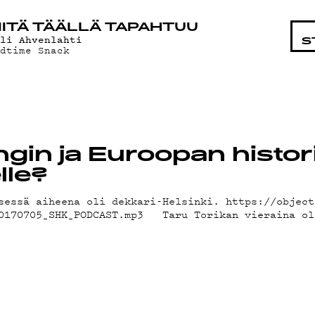
TAISTA
ITÄ TÄÄLLÄ TAPAHTUU
lli Ahvenlahti
S
edtime Snack
AT
ngin ja Euroopan histor
lle?
sessä aiheena oli dekkari-Helsinki. https://object
20170705_SHK_PODCAST.mp3 Taru Torikan vieraina ol
ND