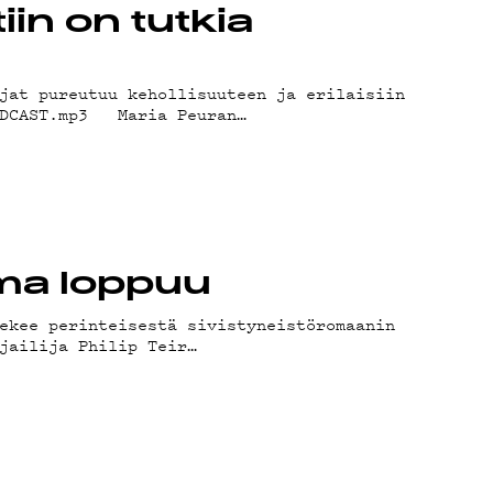
in on tutkia
jat pureutuu kehollisuuteen ja erilaisiin
PODCAST.mp3 Maria Peuran…
ilma loppuu
ekee perinteisestä sivistyneistöromaanin
jailija Philip Teir…