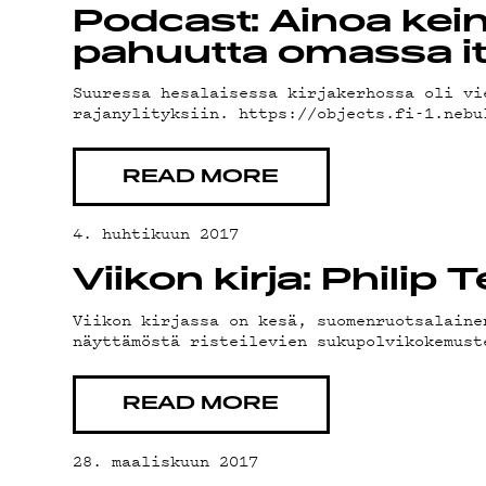
YSTÄVÄK
Podcast: Ainoa kein
pahuutta omassa i
TIETOSU
Suuressa hesalaisessa kirjakerhossa oli vi
rajanylityksiin. https://objects.fi-1.neb
READ MORE
4. huhtikuun 2017
Viikon kirja: Philip
Viikon kirjassa on kesä, suomenruotsalaine
näyttämöstä risteilevien sukupolvikokemust
READ MORE
28. maaliskuun 2017