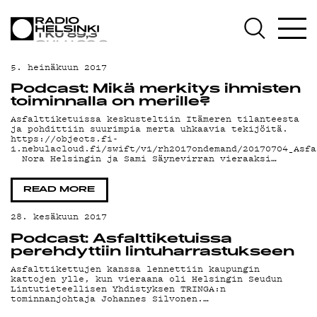
AJANKOHTAIST
OHJELMAT
5. heinäkuun 2017
Podcast: Mikä merkitys ihmisten
toiminnalla on merille?
TEKIJÄT
Asfalttiketuissa keskusteltiin Itämeren tilanteesta
ja pohdittiin suurimpia merta uhkaavia tekijöitä.
https://objects.fi-
1.nebulacloud.fi/swift/v1/rh2017ondemand/20170704_Asfa
Nora Helsingin ja Sami Säynevirran vieraaksi…
ON-DEMAND
READ MORE
PODCAST
28. kesäkuun 2017
Podcast: Asfalttiketuissa
perehdyttiin lintuharrastukseen
MAINOSTA
Asfalttikettujen kanssa lennettiin kaupungin
kattojen ylle, kun vieraana oli Helsingin Seudun
Lintutieteellisen Yhdistyksen TRINGA:n
tominnanjohtaja Johannes Silvonen.…