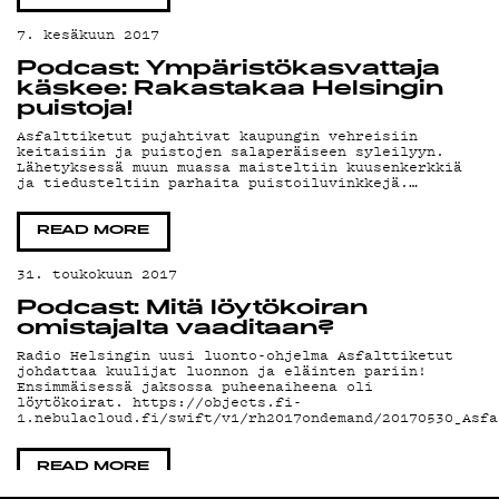
7. kesäkuun 2017
Podcast: Ympäristökasvattaja
käskee: Rakastakaa Helsingin
puistoja!
Asfalttiketut pujahtivat kaupungin vehreisiin
keitaisiin ja puistojen salaperäiseen syleilyyn.
Lähetyksessä muun muassa maisteltiin kuusenkerkkiä
ja tiedusteltiin parhaita puistoiluvinkkejä.…
READ MORE
31. toukokuun 2017
Podcast: Mitä löytökoiran
omistajalta vaaditaan?
Radio Helsingin uusi luonto-ohjelma Asfalttiketut
johdattaa kuulijat luonnon ja eläinten pariin!
Ensimmäisessä jaksossa puheenaiheena oli
löytökoirat. https://objects.fi-
1.nebulacloud.fi/swift/v1/rh2017ondemand/20170530_Asfa
READ MORE