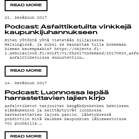
YHTEYSTIEDOT
READ MORE
G LIVELAB
21. kesäkuun 2017
Podcast: Asfalttiketuilta vinkkejä
kaupunkijuhannukseen
YSTÄVÄKLUBI
Miten yötöntä yötä vietetään hiljaisessa
Helsingissä, ja miksi se kannattaa tulla kokemaan
hieman kauempaakin? https://objects.fi-
1.nebulacloud.fi/swift/v1/rh2017ondemand/20170620_Asfa
Asfalttiketuissa ennustettiin…
TIETOSUOJA
READ MORE
14. kesäkuun 2017
KIRJAUDU SISÄÄN
Podcast: Luonnossa lepää
harrastettavien lajien kirjo
Asfalttiketut tarjosivat hengähdyshetken hektiseen
elämänmenoon ja heittäytyivät luonnossa
harrastettavien lajien pariin. Lähetyksessä
pohdittiin mitä kaikkea kaupunkien lähimaastoissa
voi puuhailla.…
READ MORE