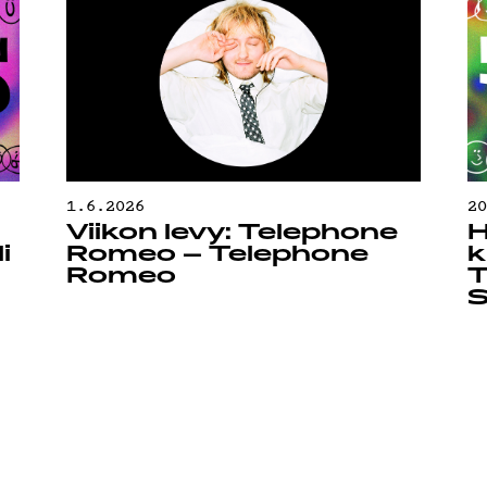
OJA
1.6.2026
2
Viikon levy: Telephone
H
i
Romeo – Telephone
k
Romeo
T
S