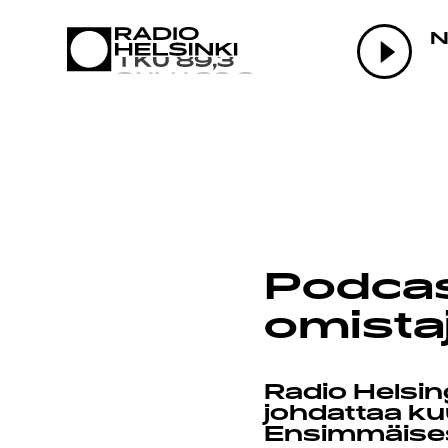
AJANKOH
N
OHJELMA
TEKIJÄT
Podcas
omista
ON-DEMA
Radio Helsin
johdattaa kuu
Ensimmäisess