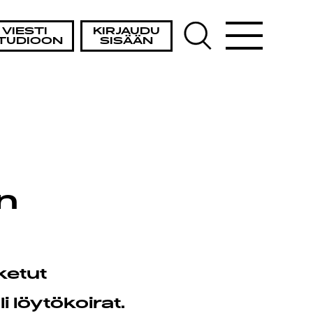
VIESTI
KIRJAUDU
TUDIOON
SISÄÄN
n
ketut
löytökoirat.