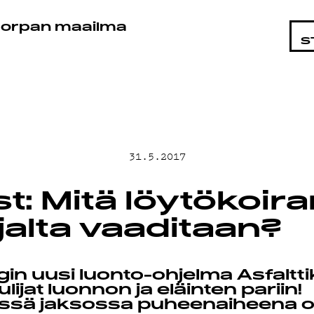
TAISTA
orpan maailma
S
T
31.5.2017
t: Mitä löytökoira
jalta vaaditaan?
ND
gin uusi luonto-ohjelma Asfaltti
lijat luonnon ja eläinten pariin!
ä jaksossa puheenaiheena oli 