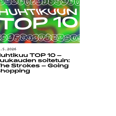
0.5.2026
uhtikuu TOP 10 –
uukauden soitetuin:
he Strokes – Going
hopping