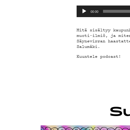
PODCAST
Äänitoistin
00:00
MAINOST
Mitä sisältyy kaupun
muoti-ilmiö, ja mite
Säynevirran haastatt
Salumäki.
YHTEYST
Kuuntele podcast!
G LIVELA
YSTÄVÄK
Su