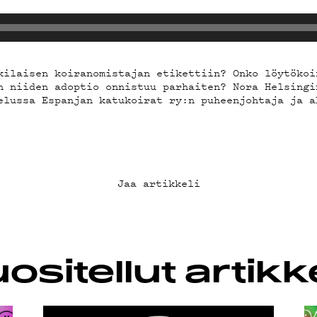
A
kilaisen koiranomistajan etikettiin? Onko löytökoi
n niiden adoptio onnistuu parhaiten? Nora Helsingi
elussa Espanjan katukoirat ry:n puheenjohtaja ja a
IEDOT
Jaa artikkeli
B
LUBI
ositellut artikke