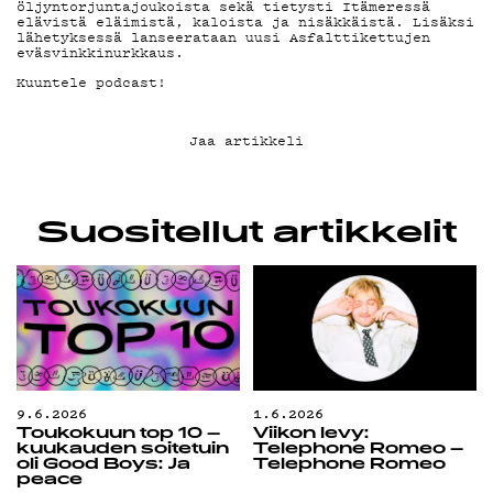
G LIVELAB
öljyntorjuntajoukoista sekä tietysti Itämeressä
elävistä eläimistä, kaloista ja nisäkkäistä. Lisäksi
lähetyksessä lanseerataan uusi Asfalttikettujen
eväsvinkkinurkkaus.
YSTÄVÄKLUBI
Kuuntele podcast!
TIETOSUOJA
Jaa artikkeli
Suositellut artikkelit
KIRJAUDU SISÄÄN
9.6.2026
1.6.2026
Toukokuun top 10 –
Viikon levy:
kuukauden soitetuin
Telephone Romeo –
oli Good Boys: Ja
Telephone Romeo
peace