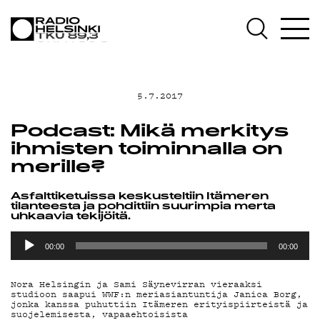
AJANKOHTAISTA
OHJELMAT
5.7.2017
TEKIJÄT
Podcast: Mikä merkitys
ihmisten toiminnalla on
ON-DEMAND
merille?
PODCAST
Asfalttiketuissa keskusteltiin Itämeren
tilanteesta ja pohdittiin suurimpia merta
uhkaavia tekijöitä.
Äänitoistin
MAINOSTA
00:00
00:00
YHTEYSTIEDOT
Nora Helsingin ja Sami Säynevirran vieraaksi
studioon saapui WWF:n meriasiantuntija Janica Borg,
jonka kanssa puhuttiin Itämeren erityispiirteistä ja
suojelemisesta, vapaaehtoisista