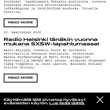
Southwest -tapahtumasta Teksasin Austinista. Luvassa
tunnelmia festarilta artistihavaintojen,
leffatärppien ja levylöytöjen muodossa. Toisella
KIRJAUDU SISÄÄN
tunnilla…
READ MORE
22. maaliskuun 2018
Radio Helsinki tänäkin vuonna
mukana SXSW-tapahtumassa!
Radio Helsinki vieraili South By Southwest -
festivaalilla Teksasin Austinissa. Toimittajat
Markus Nordenstreng ja Matti Nives tapasivat
festivaalilla nähdyn Hevi reissu -elokuvan ohjanneet
Jukka Vidgrenin ja Juuso Laation, Business Finland
Silicon Valleyn…
READ MORE
Laura Friman
VIESTI
Steve Lacy feat. SZA
Käyttämällä tätä sivustoa hyväksyt
STUDIOON
is it cool?
evästeiden käytön.
Lue lisää täältä.