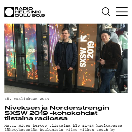
AJANKOHTAISTA
OHJELMAT
TEKIJÄT
ON-DEMAND
PODCAST
MAINOSTA
YHTEYSTIEDOT
G LIVELAB
18. maaliskuun 2019
Niveksen ja Nordenstrengin
YSTÄVÄKLUBI
SXSW 2019 -kohokohdat
tiistaina radiossa
TIETOSUOJA
Matti Nives kertoo tiistaina klo 11-13 kuultavassa
lähetyksessään kuulumisia viime viikon South by