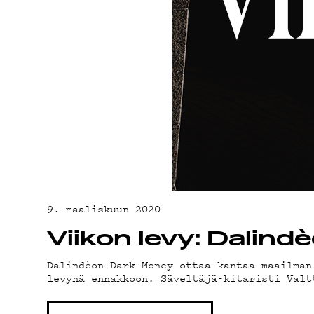
ON-DE
PODCA
MAINO
9. maaliskuun 2020
YHTEY
Viikon levy: Dalin
Dalindèon Dark Money ottaa kantaa maailman
levynä ennakkoon. Säveltäjä-kitaristi Valt