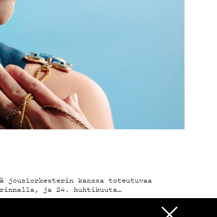
ä jousiorkesterin kanssa toteutuvaa
rinnalla, ja 24. huhtikuuta…