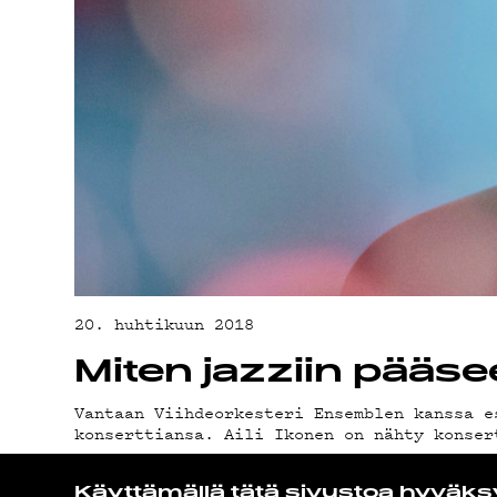
20. huhtikuun 2018
Miten jazziin pääsee
Vantaan Viihdeorkesteri Ensemblen kanssa e
konserttiansa. Aili Ikonen on nähty konser
Käyttämällä tätä sivustoa hyväks