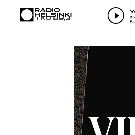
AJANKO
Y
B
P
OHJEL
TEKIJÄ