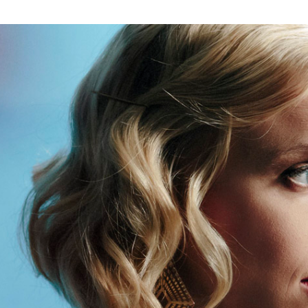
LAB
KLUBI
UOJA