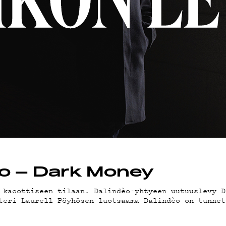
MAND
ST
STA
STIEDOT
dèo – Dark Money
 kaoottiseen tilaan. Dalindèo-yhtyeen uutuuslevy D
teri Laurell Pöyhösen luotsaama Dalindèo on tunnet