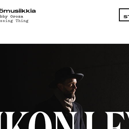
HTAISTA
ö­mu­siik­kia
obby Oroza
S
assing Thing
MAT
T