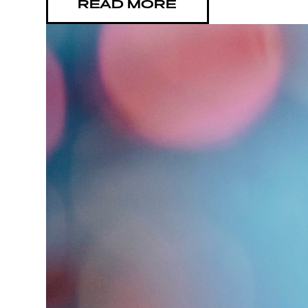
G LIVE
READ MORE
YSTÄVÄ
TIETOS