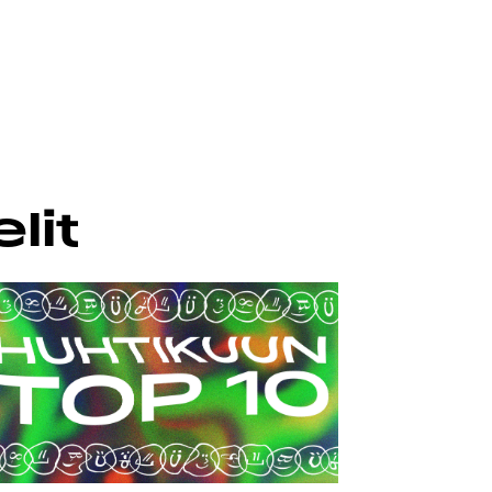
äänenvoimakkuutta
suuremmaksi
ja
pienemmäksi.
lit