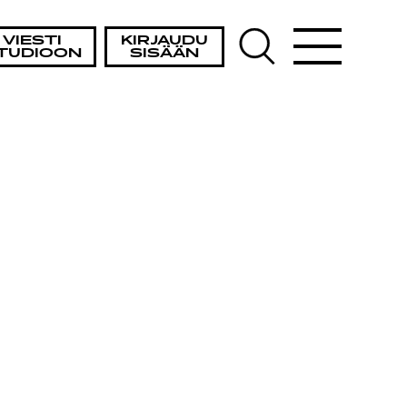
VIESTI
KIRJAUDU
TUDIOON
SISÄÄN