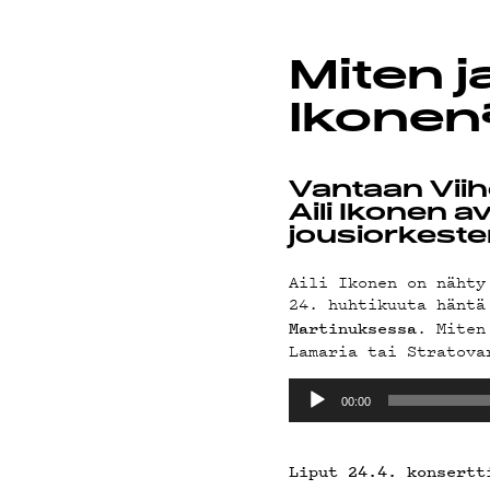
PODCAS
Miten j
Ikonen
MAINOS
Vantaan Vii
Aili Ikonen 
jousiorkeste
Aili Ikonen on nähty
24. huhtikuuta hänt
YHTEYS
. Miten
Martinuksessa
Lamaria tai Stratova
Äänitoistin
00:00
Liput 24.4. konsertt