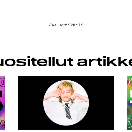
AB
KLUBI
Jaa artikkeli
UOJA
ositellut artikke