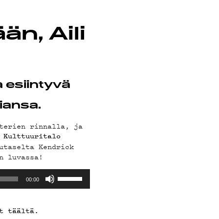
än, Aili
 esiintyvä
iansa.
terien rinnalla, ja
a
Kulttuuritalo
utaselta Kendrick
n luvassa!
Nuolinäppäimillä
00:00
ylös
ja
alas
t täältä.
säädät