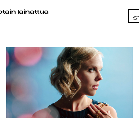
HTAISTA
otain lainattua
S
AT
T
AND