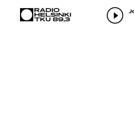
AJANKO
J
OHJELM
TEKIJÄ
ON-DEM