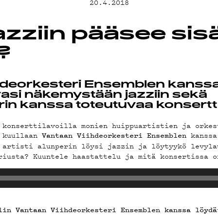
20.4.2018
T
azziin pääsee sisä
?
TA
hdeorkesteri Ensemblen kanssa
avasi näkemystään jazziin sekä
rin kanssa toteutuvaa konsertt
 konserttilavoilla monien huippuartistien ja orkes
ä kuullaan
kanss
Vantaan Viihdeorkesteri Ensemblen
TIEDOT
 artisti alunperin löysi jazzin ja löytyykö levyla
riusta? Kuuntele haastattelu ja mitä konsertissa o
iin Vantaan Viihdeorkesteri Ensemblen kanssa löydä