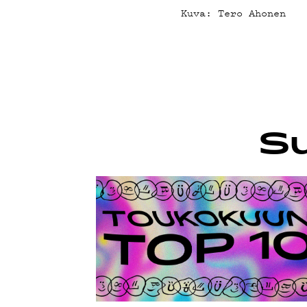
G LIVEL
Kuva: Tero Ahonen
YSTÄVÄ
TIETOS
Su