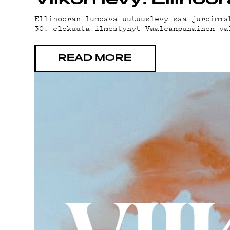
Viikon levy: Ellin
YHTEY
Ellinooran lumoava uutuuslevy saa juroimma
30. elokuuta ilmestynyt Vaaleanpunainen va
READ MORE
G LIV
YSTÄV