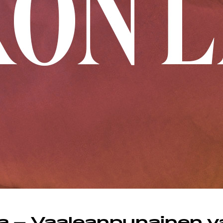
EMAND
AST
STA