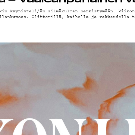
oora – Vaaleanpunainen
STIED
kin kyynistelijän silmäkulman herkistymään. Viikon
llankumous. Glitterillä, kaiholla ja rakkaudella t
ELAB
ÄKLUBI