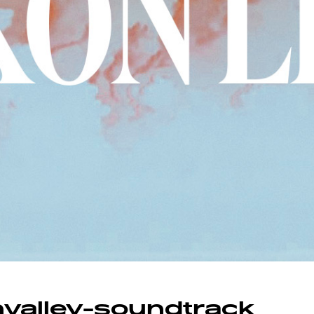
SUOJA
nvalley-soundtrack