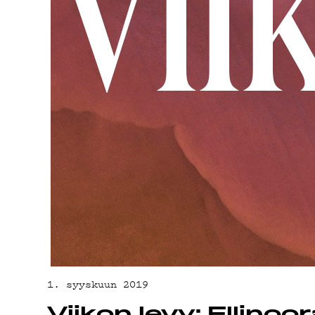
ON-D
PODC
MAINO
1. syyskuun 2019