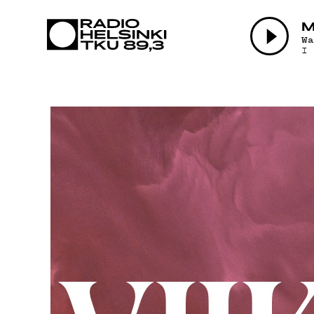
AJANK
M
W
I
OHJE
TEKIJ