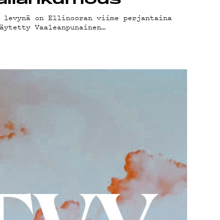
 vallankumous
OT
 levynä on Ellinooran viime perjantaina
äytetty Vaaleanpunainen…