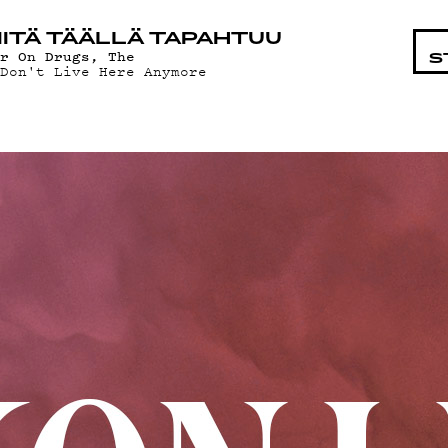
OHTAIS
ITÄ TÄÄLLÄ TAPAHTUU
ar On Drugs, The
S
 Don't Live Here Anymore
LMAT
ÄT