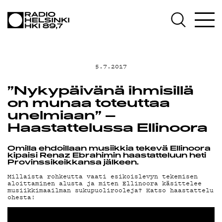
AJANKOHTAIST
OHJELMAT
5.7.2017
TEKIJÄT
”Nykypäivänä ihmisillä
on munaa toteuttaa
ON-DEMAND
unelmiaan” –
Haastattelussa Ellinoora
PODCAST
Omilla ehdoillaan musiikkia tekevä Ellinoora
kipaisi Renaz Ebrahimin haastatteluun heti
Provinssikeikkansa jälkeen.
MAINOSTA
Millaista rohkeutta vaati esikoislevyn tekemisen
aloittaminen alusta ja miten Ellinoora käsittelee
musiikkimaailman sukupuolirooleja? Katso haastattelu
ohesta!