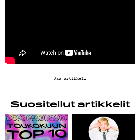
YHTEYSTIEDOT
G LIVELAB
YSTÄVÄKLUBI
TIETOSUOJA
Jaa artikkeli
KIRJAUDU SISÄÄN
Suositellut artikkelit