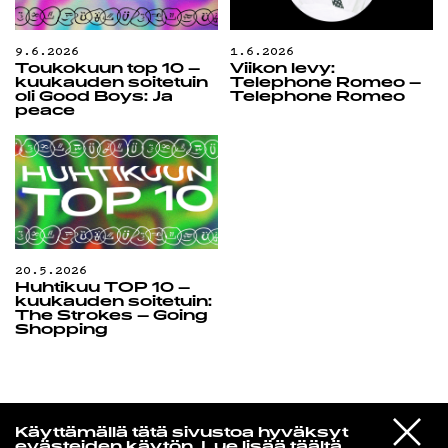
9.6.2026
1.6.2026
Toukokuun top 10 –
Viikon levy:
kuukauden soitetuin
Telephone Romeo –
oli Good Boys: Ja
Telephone Romeo
peace
20.5.2026
Huhtikuu TOP 10 –
kuukauden soitetuin:
The Strokes – Going
Shopping
Radio Helsingin aamut
VIESTI
Felix Alexander Lybeck
Käyttämällä tätä sivustoa hyväksyt
STUDIOON
tar vi aldrig slut
evästeiden käytön.
Lue lisää täältä.