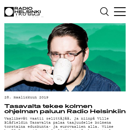
AJANKOHTAISTA
OHJELMAT
TEKIJÄT
ON-DEMAND
PODCAST
MAINOSTA
YHTEYSTIEDOT
28. maaliskuun 2019
Tasavalta tekee kolmen
G LIVELAB
ohjelman paluun Radio Helsinkiin
Vaalikevät vaatii selittäjää, ja niinpä Ville
Blåfieldin Tasavalta palaa taajuudelle kolmena
torstaina eduskunta- ja eurovaalien alla. Viime