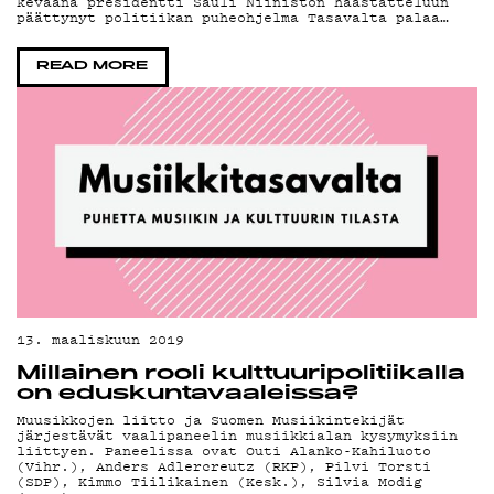
YSTÄVÄKLUBI
keväänä presidentti Sauli Niinistön haastatteluun
päättynyt politiikan puheohjelma Tasavalta palaa…
TIETOSUOJA
READ MORE
KIRJAUDU SISÄÄN
13. maaliskuun 2019
Millainen rooli kulttuuripolitiikalla
on eduskuntavaaleissa?
Muusikkojen liitto ja Suomen Musiikintekijät
järjestävät vaalipaneelin musiikkialan kysymyksiin
liittyen. Paneelissa ovat Outi Alanko-Kahiluoto
(Vihr.), Anders Adlercreutz (RKP), Pilvi Torsti
(SDP), Kimmo Tiilikainen (Kesk.), Silvia Modig