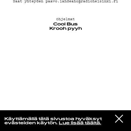
Saat yhteyden paavo.lahdeaho@radiohelsinki.fi
KIRJAUDU SISÄÄN
Ohjelmat
Cool Bus
Krooh pyyh
Niklas Aaltio
VIESTI
Interpol
Käyttämällä tätä sivustoa hyväksyt
STUDIOON
NYC
evästeiden käytön.
Lue lisää täältä.