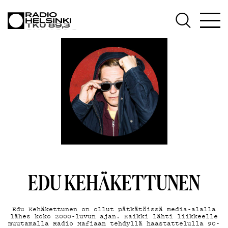
AJANKOHTAISTA
OHJELMAT
TEKIJÄT
ON-DEMAND
PODCAST
MAINOSTA
YHTEYSTIEDOT
G LIVELAB
EDU KEHÄKETTUNEN
YSTÄVÄKLUBI
Edu Ke­hä­ket­tu­nen on ol­lut pät­kä­töis­sä me­dia-alal­la
lä­hes ko­ko 2000-lu­vun ajan. Kaik­ki läh­ti liik­keel­le
TIETOSUOJA
muu­ta­mal­la Ra­dio Ma­fiaan teh­dyl­lä haas­tat­te­lul­la 90-