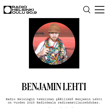
AJANKOHTAISTA
OHJELMAT
TEKIJÄT
ON-DEMAND
PODCAST
MAINOSTA
YHTEYSTIEDOT
G LIVELAB
BENJAMIN LEHTI
YSTÄVÄKLUBI
Ra­dio Hel­sin­gin tekniikan päällikkö Benjamin Lehti
TIETOSUOJA
on vuoden 2023 RadioGaala radioamatilaisehdokas.