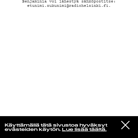
Benjaminia voi lähestyä sähköpostitse:
etunimi.sukunimi@radiohelsinki.fi.
KIRJAUDU SISÄÄN
Jazz kiinnostaa
VIESTI
Florence Adooni
Käyttämällä tätä sivustoa hyväksyt
STUDIOON
Mam Pe'ela Su'ure
evästeiden käytön.
Lue lisää täältä.