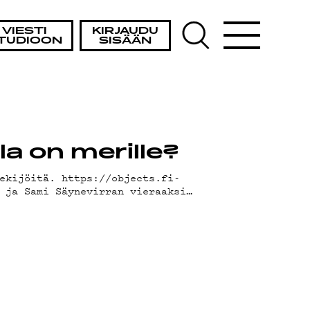
VIESTI
KIRJAUDU
TUDIOON
SISÄÄN
la on merille?
ekijöitä. https://objects.fi-
 ja Sami Säynevirran vieraaksi…