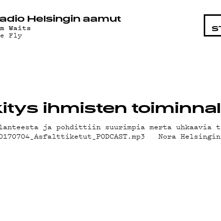
STA
adio Helsingin aamut
om Waits
S
he Fly
tys ihmisten toiminnal
lanteesta ja pohdittiin suurimpia merta uhkaavia t
20170704_Asfalttiketut_PODCAST.mp3 Nora Helsingin