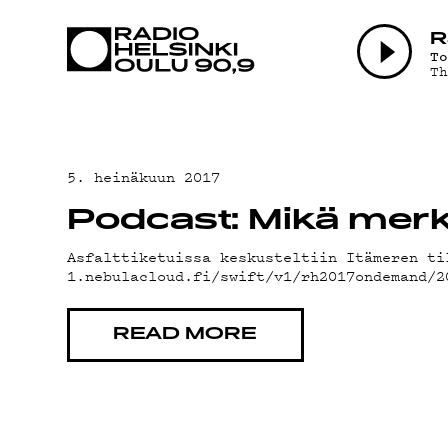
AJANKOHTAI
R
T
T
OHJELMAT
TEKIJÄT
5. heinäkuun 2017
Podcast: Mikä merki
ON-DEMAND
Asfalttiketuissa keskusteltiin Itämeren ti
1.nebulacloud.fi/swift/v1/rh2017ondemand/
PODCAST
READ MORE
MAINOSTA