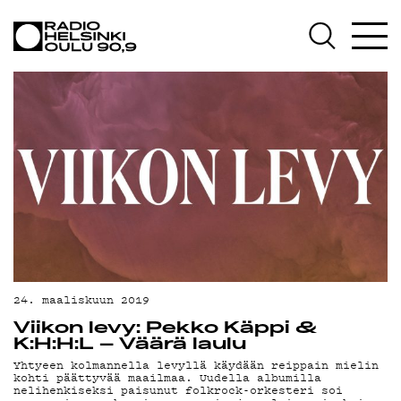
AJANKOHTAISTA
OHJELMAT
TEKIJÄT
ON-DEMAND
PODCAST
MAINOSTA
YHTEYSTIEDOT
G LIVELAB
24. maaliskuun 2019
Viikon levy: Pekko Käppi &
YSTÄVÄKLUBI
K:H:H:L – Väärä laulu
Yhtyeen kolmannella levyllä käydään reippain mielin
TIETOSUOJA
kohti päättyvää maailmaa. Uudella albumilla
nelihenkiseksi paisunut folkrock-orkesteri soi