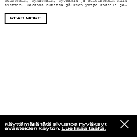
suuremmin, synkemmin, syvemmin ja suloisemmin kuin
aiemmin. Kakkosalbuminsa jälkeen yhtye kokeili ja…
KIRJAUDU SISÄÄN
READ MORE
Laura Friman
VIESTI
The Cure
Käyttämällä tätä sivustoa hyväksyt
STUDIOON
Lullaby
evästeiden käytön.
Lue lisää täältä.