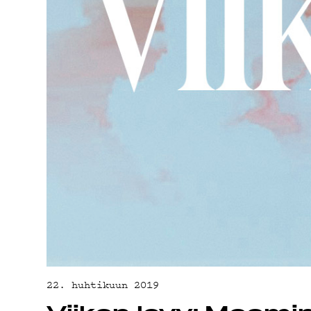
YHTEYSTIED
G LIVELAB
YSTÄVÄKLUBI
TIETOSUOJA
22. huhtikuun 2019