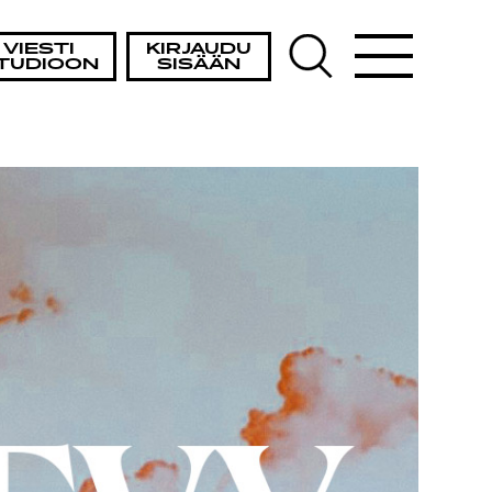
VIESTI
KIRJAUDU
TUDIOON
SISÄÄN