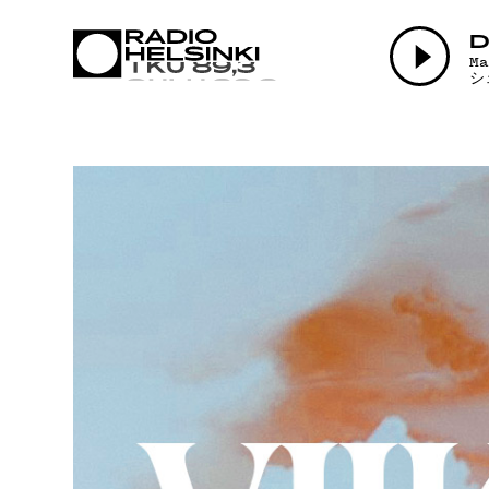
AJANKOHTAI
D
M
シ
OHJELMAT
TEKIJÄT
ON-DEMAND
PODCAST
MAINOSTA