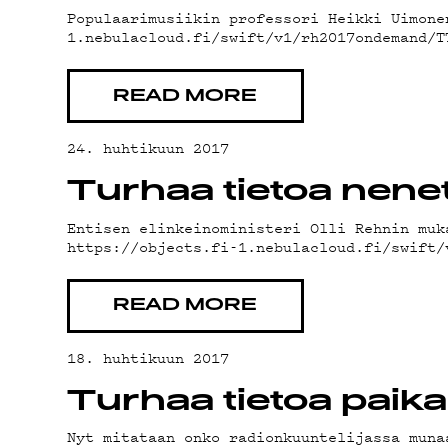
OH
Populaarimusiikin professori Heikki Uimone
1.nebulacloud.fi/swift/v1/rh2017ondemand/T
READ MORE
24. huhtikuun 2017
TE
Turhaa tietoa nene
Entisen elinkeinoministeri Olli Rehnin muk
https://objects.fi-1.nebulacloud.fi/swift
READ MORE
18. huhtikuun 2017
Turhaa tietoa paik
Nyt mitataan onko radionkuuntelijassa muna