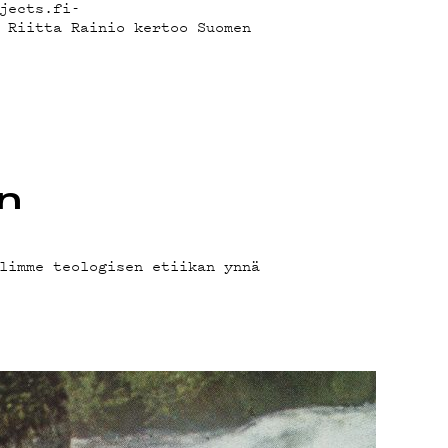
ND
jects.fi-
Riitta Rainio kertoo Suomen
an
ST
limme teologisen etiikan ynnä