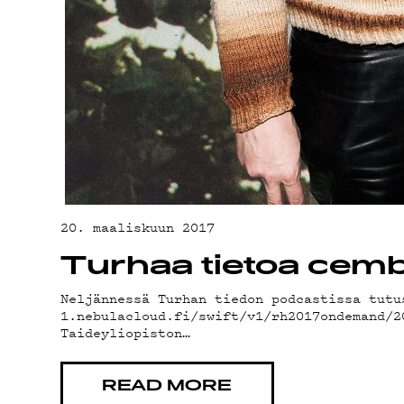
G
LI
20. maaliskuun 2017
Turhaa tietoa cembal
Neljännessä Turhan tiedon podcastissa tutu
1.nebulacloud.fi/swift/v1/rh2017ondemand/
Taideyliopiston…
READ MORE