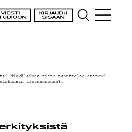
OHT
VIESTI
KIRJAUDU
TUDIOON
SISÄÄN
ta? Minkälainen tieto puhuttelee eniten?
eiskunnan tietonousuun?…
erkityksistä