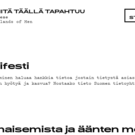
ANK
ITÄ TÄÄLLÄ TAPAHTUU
eese
S
slands of Men
festi
minen haluaa hankkia tietoa jostain tietystä asias
n hyötyä ja kasvua? Nostaako tieto Suomen tietoyht
maisemista ja äänten m