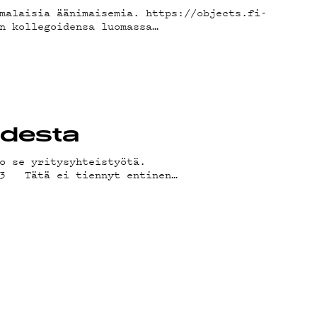
MA
malaisia äänimaisemia. https://objects.fi-
n kollegoidensa luomassa…
ÄT
udesta
o se yritysyhteistyötä.
mp3 Tätä ei tiennyt entinen…