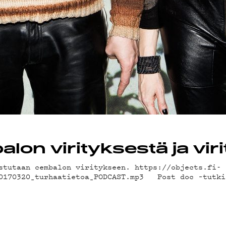
VEL
on virityksestä ja viri
stutaan cembalon viritykseen. https://objects.fi-
20170320_turhaatietoa_PODCAST.mp3 Post doc –tutki