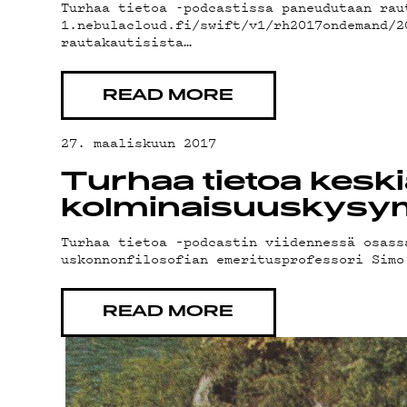
DE
Turhaa tietoa -podcastissa paneudutaan rau
1.nebulacloud.fi/swift/v1/rh2017ondemand
rautakautisista…
READ MORE
27. maaliskuun 2017
Turhaa tietoa keskia
kolminaisuuskysym
PO
Turhaa tietoa –podcastin viidennessä osass
uskonnonfilosofian emeritusprofessori Simo
READ MORE