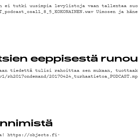
JEL
n ei tutki uusimpia levylistoja vaan tallentaa suo
T_podcast_osa11_8_5_KOKONAINEN.wav Uimosen ja häne
KIJ
tsien eeppisestä runo
aan tiedettä tulisi rahoittaa sen mukaan, tuottaak
/v1/rh2017ondemand/20170424_turhaatietoa_PODCAST.
annimistä
a! https://objects.fi-