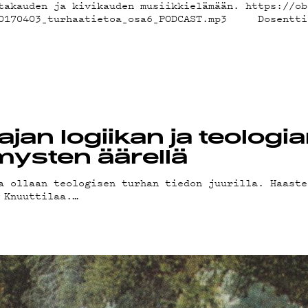
MA
takauden ja kivikauden musiikkielämään. https://ob
/20170403_turhaatietoa_osa6_PODCAST.mp3 Dosentti 
jan logiikan ja teologi
ysten äärellä
DCA
a ollaan teologisen turhan tiedon juurilla. Haaste
 Knuuttilaa.…