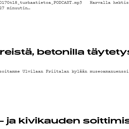
20170418_turhaatietoa_PODCAST.mp3 Harvalla hektis
27 minuutin…
-
eistä, betonilla täytet
soitamme Ulvilaan Friitalan kylään museoamanuenssi
 ja kivikauden soittimi