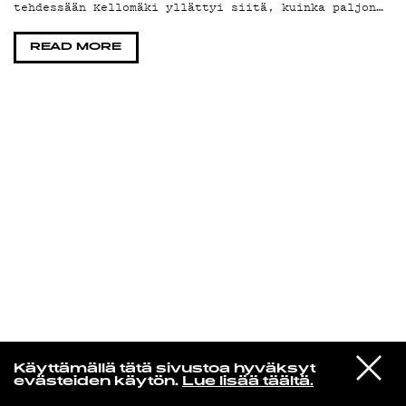
tehdessään Kellomäki yllättyi siitä, kuinka paljon…
KIRJAUDU SISÄÄN
READ MORE
Yö­mu­siik­kia
VIESTI
Syntax
Käyttämällä tätä sivustoa hyväksyt
STUDIOON
Help Me
evästeiden käytön.
Lue lisää täältä.