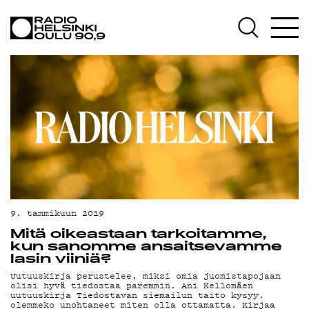
AJANKOHTAISTA
OHJELMAT
TEKIJÄT
ON-DEMAND
PODCAST
MAINOSTA
YHTEYSTIEDOT
9. tammikuun 2019
G LIVELAB
Mitä oikeastaan tarkoitamme,
kun sanomme ansaitsevamme
YSTÄVÄKLUBI
lasin viiniä?
Uutuuskirja perustelee, miksi omia juomistapojaan
TIETOSUOJA
olisi hyvä tiedostaa paremmin. Ani Kellomäen
uutuuskirja Tiedostavan siemailun taito kysyy,
olemmeko unohtaneet miten olla ottamatta. Kirjaa