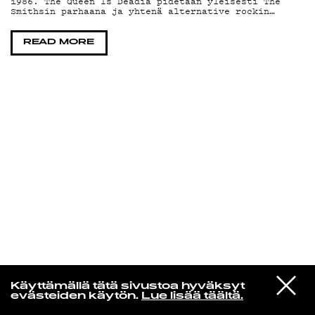
1986. The Queen Is Deadia pidetään yleisesti The
Smithsin parhaana ja yhtenä alternative rockin…
KIRJAUDU SISÄÄN
READ MORE
Edu Kehäkettunen
VIESTI
Glen Hansard
Käyttämällä tätä sivustoa hyväksyt
STUDIOON
Leave a Light
evästeiden käytön.
Lue lisää täältä.