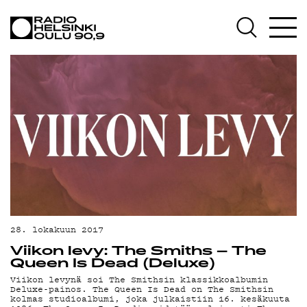
AJANKOHTAISTA
OHJELMAT
TEKIJÄT
ON-DEMAND
PODCAST
MAINOSTA
YHTEYSTIEDOT
G LIVELAB
28. lokakuun 2017
Viikon levy: The Smiths – The
YSTÄVÄKLUBI
Queen Is Dead (Deluxe)
Viikon levynä soi The Smithsin klassikkoalbumin
TIETOSUOJA
Deluxe-painos. The Queen Is Dead on The Smithsin
kolmas studioalbumi, joka julkaistiin 16. kesäkuuta