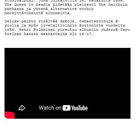
MAINOSTA
studioalbumi, joka julkaistiin 16. kesäkuuta 1986.
The Queen Is Deadia pidetään yleisesti The Smithsin
parhaana ja yhtenä alternative rockin
YHTEYSTIEDO
merkittävimmistä albumeista.
Deluxe-painos sisältää demoja, remasteroituja B-
puolia ja myös livetaltioinnin Bostonista vuodelta
1986. Henri Pulkkinen pureutuu albumiin yhdessä Taru
Torikan kanssa maanantaina klo 16-17.
G LIVELAB
YSTÄVÄKLUBI
TIETOSUOJA
KIRJAUDU SISÄÄN