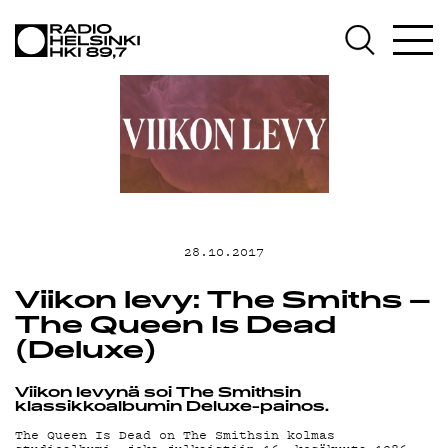
AJANKOHTAIS
OHJELMAT
TEKIJÄT
28.10.2017
ON-DEMAND
Viikon levy: The Smiths –
The Queen Is Dead
PODCAST
(Deluxe)
Viikon levynä soi The Smithsin
klassikkoalbumin Deluxe-painos.
The Queen Is Dead on The Smithsin kolmas