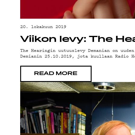
YHTEY
G LIVE
20. lokakuun 2019
Viikon levy: The H
The Hearingin uutuuslevy Demanian on uuden
Demianin 25.10.2019, jota kuullaan Radio H
YSTÄV
READ MORE
TIETO