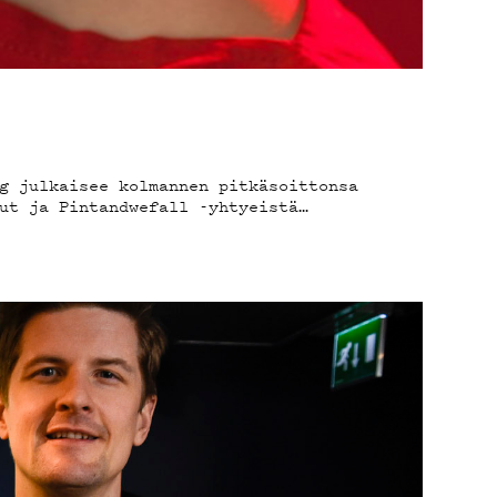
g julkaisee kolmannen pitkäsoittonsa
ut ja Pintandwefall -yhtyeistä…