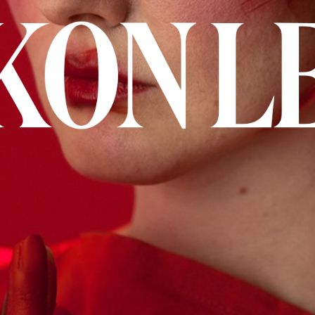
MAND
ST
STA