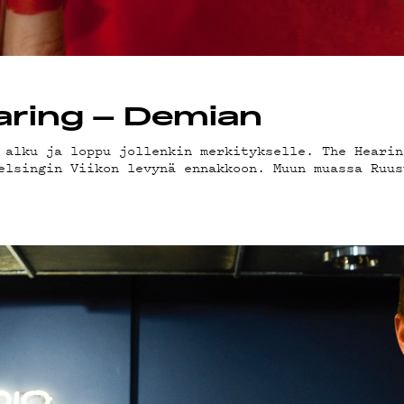
STIEDOT
LAB
earing – Demian
 alku ja loppu jollenkin merkitykselle. The Hearin
elsingin Viikon levynä ennakkoon. Muun muassa Ruus
ÄKLUBI
SUOJA