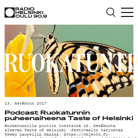
AJANKOHTAISTA
OHJELMAT
TEKIJÄT
ON-DEMAND
PODCAST
MAINOSTA
YHTEYSTIEDOT
G LIVELAB
13. kesäkuun 2017
Podcast: Ruokatunnin
YSTÄVÄKLUBI
puheenaiheena Taste of Helsinki
Ruokatunnilla puitiin torstaina 15. kesäkuuta
TIETOSUOJA
alkavan Taste of Helsinki -festivaalin tarjontaa
Teemu Laurellin kanssa. https://objects.fi-