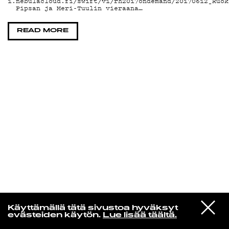
1.nebulacloud.fi/swift/v1/rh2017ondemand/20170612_Ruok
Pipsan ja Meri-Tuulin vieraana…
KIRJAUDU SISÄÄN
READ MORE
Jazz kiinnostaa
VIESTI
Florence Adooni
Käyttämällä tätä sivustoa hyväksyt
STUDIOON
Mam Pe'ela Su'ure
evästeiden käytön.
Lue lisää täältä.