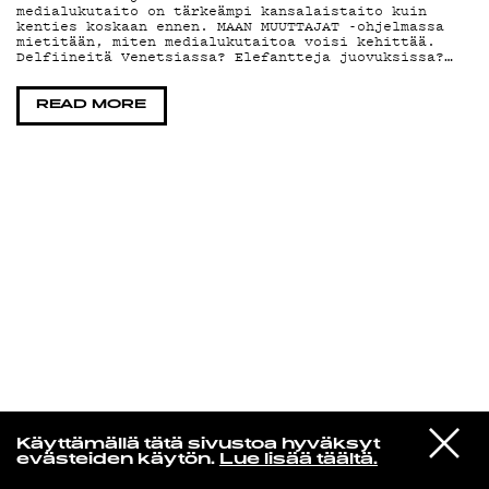
medialukutaito on tärkeämpi kansalaistaito kuin
kenties koskaan ennen. MAAN MUUTTAJAT -ohjelmassa
mietitään, miten medialukutaitoa voisi kehittää.
KIRJAUDU SISÄÄN
Delfiineitä Venetsiassa? Elefantteja juovuksissa?…
READ MORE
Yö­mu­siik­kia
VIESTI
Mikko Alatalo
Käyttämällä tätä sivustoa hyväksyt
STUDIOON
Banana Split (Remastered 2016)
evästeiden käytön.
Lue lisää täältä.