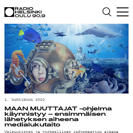
AJANKOHTAISTA
OHJELMAT
TEKIJÄT
ON-DEMAND
PODCAST
MAINOSTA
YHTEYSTIEDOT
G LIVELAB
1. huhtikuun 2020
MAAN MUUTTAJAT -ohjelma
YSTÄVÄKLUBI
käynnistyy – ensimmäisen
lähetyksen aiheena
TIETOSUOJA
medialukutaito
Valeuutisten ja virheellisen informaation aikana